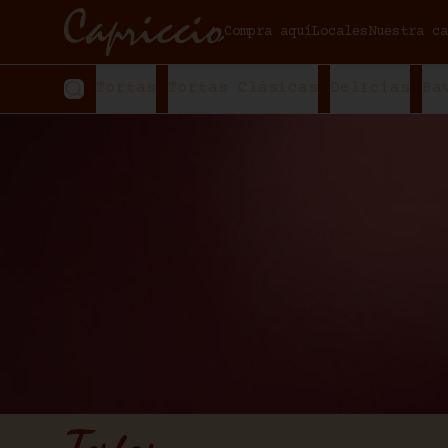
Compra aquí
Locales
Nuestra ca
Tortas
Tortas Clásicas
Delicias
Ba