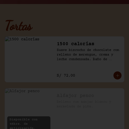
Tortas
1500 calorías
Suave bizcocho de chocolate con 
relleno de merengue, crema y 
leche condensada. Baño de 
chantilly y fudge de la casa.
S/ 72.00
Alfajor penco
Relleno con manjar blanco y 
mermelada de piña.
Disponible con
48hrs. de
anticipación.