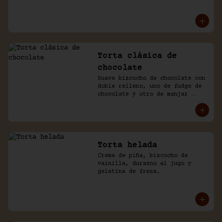
mousse de manjar y de 
chocolate. Baño naked de 
chantilly.
Torta clásica de
chocolate
Suave bizcocho de chocolate con 
doble relleno, uno de fudge de 
chocolate y otro de manjar 
blanco. Cubierto en más fudge y 
viruta de chocolate.
Torta helada
Crema de piña, bizcocho de 
vainilla, durazno al jugo y 
gelatina de fresa.