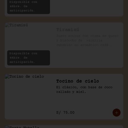
Disponible con
48hrs. de
anticipación.
Tiramisú
Suave mousse con crema de queso 
y bizcocho de  vainilla 
embebido en aromático café 
expreso.
Disponible con
48hrs. de
anticipación.
Tocino de cielo
El clásico, con base de coco 
rallado y miel.
S/ 75.00