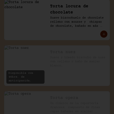
Torta locura de
chocolate
Suave bizcochuelo de chocolate 
relleno con mousse y  chispas 
de chocolate, bañado en más 
chocolate.
Torta nuez
Suave y húmedo bizcocho de nuez 
con relleno y baño de manjar 
blanco.
Disponible con
48hrs. de
anticipación.
Torta opera
Un clásico de la repostería 
francesa  compuesto de finas 
capas bañadas en almíbar 