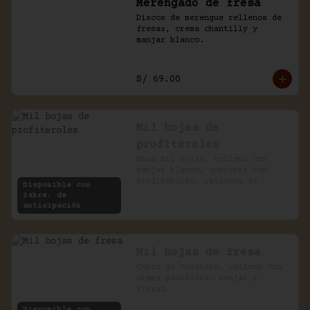
Merengado de fresa
Discos de merengue rellenos de 
fresas, crema chantilly y 
manjar blanco.
S/ 69.00
Mil hojas de
profiteroles
Masa mil hojas, rellena con 
manjar blanco, cubierta con 
profiteroles, rellenos de 
Disponible con
pastelera, bañados en chocolate
24hrs. de
anticipación
Mil hojas de fresa
Capas de hojaldre, rellena con 
crema pastelera, manjar y 
fresas.
Disponible con