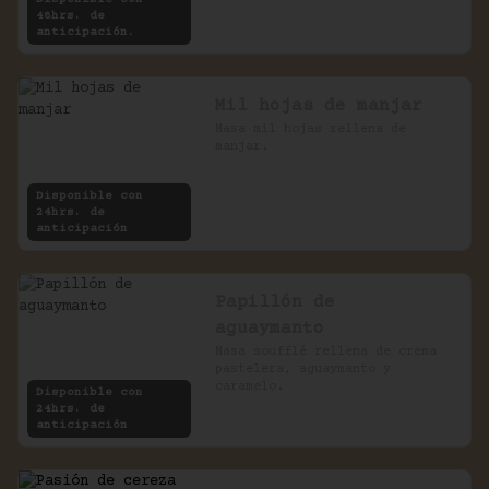
48hrs. de
anticipación.
Mil hojas de manjar
Masa mil hojas rellena de 
manjar.
Disponible con
24hrs. de
anticipación
Papillón de
aguaymanto
Masa soufflé rellena de crema 
pastelera, aguaymanto y 
caramelo.
Disponible con
24hrs. de
anticipación