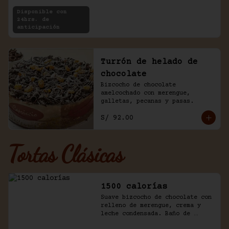
Disponible con
24hrs. de
anticipación
Turrón de helado de
chocolate
Bizcocho de chocolate 
amelcochado con merengue, 
galletas, pecanas y pasas.
S/ 92.00
Tortas Clásicas
1500 calorías
Suave bizcocho de chocolate con 
relleno de merengue, crema y 
leche condensada. Baño de 
chantilly y fudge de la casa.