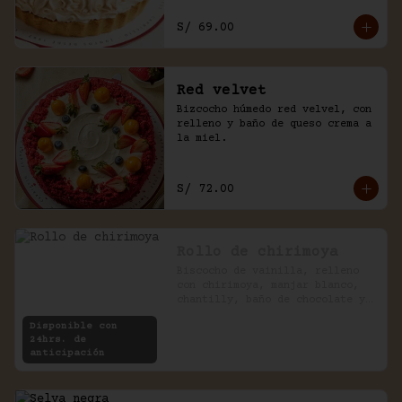
S/ 69.00
Red velvet
Bizcocho húmedo red velvel, con 
relleno y baño de queso crema a 
la miel.
S/ 72.00
Rollo de chirimoya
Biscocho de vainilla, relleno 
con chirimoya, manjar blanco, 
chantilly, baño de chocolate y 
pecanas.
Disponible con
24hrs. de
anticipación