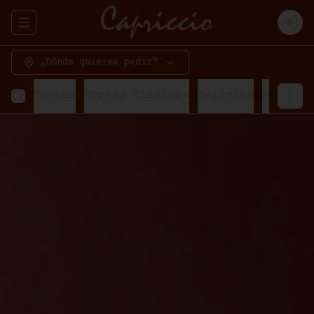
Abrir menu de navegación
Logi
¿Dónde quieres pedir?
Tortas
Tortas Clásicas
Delicias
Bavaroi