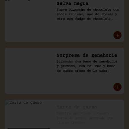
Selva negra
Suave bizcocho de chocolate con 
doble relleno, uno de fresas y 
otro con fudge de chocolate, 
cubierto con chocolate y naked 
de chantilly.
Sorpresa de zanahoria
Bizcocho con base de zanahoria 
y pecanas, con relleno y baño 
de queso crema de la casa.
Tarta de queso
Nuestra deliciosa y casera 
tarta de queso, decorado con 
frutas frescas.