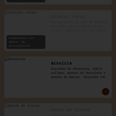
Alfajor torta
Varias capas de masa de alfajor 
rellenas con abundante manjar 
blanco, espolvoreado con azúcar 
impalpable.
Disponible con
48hrs. de
anticipación.
Arcoíris
Bizcocho de chocolate, doble 
relleno, mousse de chocolate y 
mousse de manjar. Decorado con 
golosinas infantiles.
Banda de frutas
Masa mil hojas, rellena con 