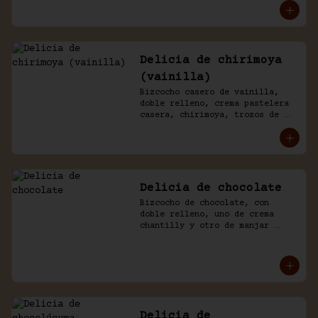
chantilly y chocolate.
Delicia de chirimoya
(vainilla)
Bizcocho casero de vainilla, 
doble relleno, crema pastelera 
casera, chirimoya, trozos de 
merengue. Baño naked de 
chantilly, decorado con manjar 
blanco.
Delicia de chocolate
Bizcocho de chocolate, con 
doble relleno, uno de crema 
chantilly y otro de manjar 
blanco, decorado con chocolate 
de la casa.
Delicia de