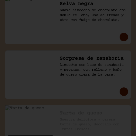
Selva negra
Suave bizcocho de chocolate con 
doble relleno, uno de fresas y 
otro con fudge de chocolate, 
cubierto con chocolate y naked 
de chantilly.
Sorpresa de zanahoria
Bizcocho con base de zanahoria 
y pecanas, con relleno y baño 
de queso crema de la casa.
Tarta de queso
Nuestra deliciosa y casera 
tarta de queso, decorado con 
frutas frescas.