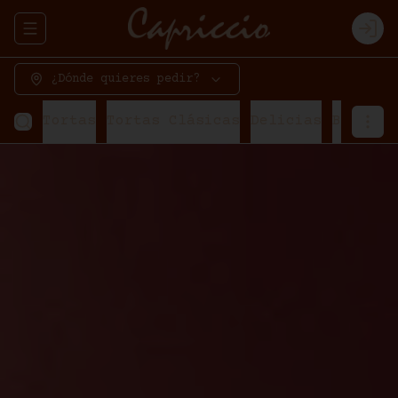
Abrir menu de navegación
Logi
¿Dónde quieres pedir?
Tortas
Tortas Clásicas
Delicias
Bavaroi