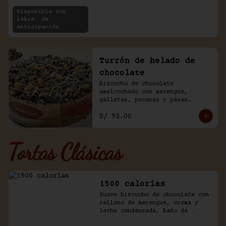
Disponible con
24hrs. de
anticipación
Turrón de helado de
chocolate
Bizcocho de chocolate 
amelcochado con merengue, 
galletas, pecanas y pasas.
S/ 92.00
Tortas Clásicas
1500 calorías
Suave bizcocho de chocolate con 
relleno de merengue, crema y 
leche condensada. Baño de 
chantilly y fudge de la casa.