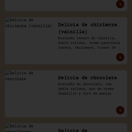
chantilly y chocolate.
Delicia de chirimoya
(vainilla)
Bizcocho casero de vainilla, 
doble relleno, crema pastelera 
casera, chirimoya, trozos de 
merengue. Baño naked de 
chantilly, decorado con manjar 
blanco.
Delicia de chocolate
Bizcocho de chocolate, con 
doble relleno, uno de crema 
chantilly y otro de manjar 
blanco, decorado con chocolate 
de la casa.
Delicia de