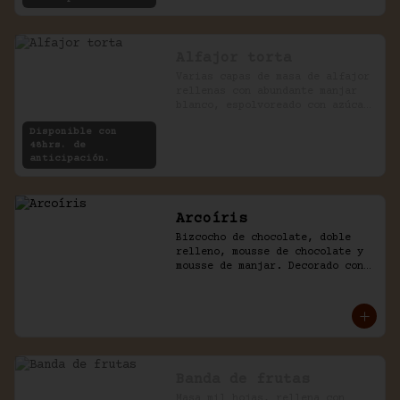
Alfajor torta
Varias capas de masa de alfajor 
rellenas con abundante manjar 
blanco, espolvoreado con azúcar 
impalpable.
Disponible con
48hrs. de
anticipación.
Arcoíris
Bizcocho de chocolate, doble 
relleno, mousse de chocolate y 
mousse de manjar. Decorado con 
golosinas infantiles.
Banda de frutas
Masa mil hojas, rellena con 