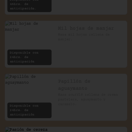
48hrs. de
anticipación.
Mil hojas de manjar
Masa mil hojas rellena de 
manjar.
Disponible con
24hrs. de
anticipación
Papillón de
aguaymanto
Masa soufflé rellena de crema 
pastelera, aguaymanto y 
caramelo.
Disponible con
24hrs. de
anticipación