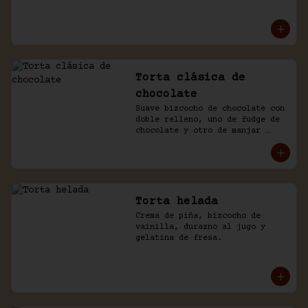
mousse de manjar y de 
chocolate. Baño naked de 
chantilly.
Torta clásica de
chocolate
Suave bizcocho de chocolate con 
doble relleno, uno de fudge de 
chocolate y otro de manjar 
blanco. Cubierto en más fudge y 
viruta de chocolate.
Torta helada
Crema de piña, bizcocho de 
vainilla, durazno al jugo y 
gelatina de fresa.