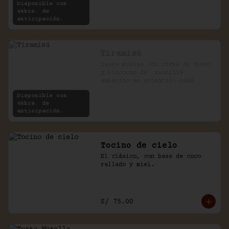
Disponible con
48hrs. de
anticipación.
Tiramisú
Suave mousse con crema de queso 
y bizcocho de  vainilla 
embebido en aromático café 
expreso.
Disponible con
48hrs. de
anticipación.
Tocino de cielo
El clásico, con base de coco 
rallado y miel.
S/ 75.00