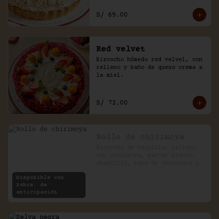
S/ 69.00
Red velvet
Bizcocho húmedo red velvel, con 
relleno y baño de queso crema a 
la miel.
S/ 72.00
Rollo de chirimoya
Biscocho de vainilla, relleno 
con chirimoya, manjar blanco, 
chantilly, baño de chocolate y 
pecanas.
Disponible con
24hrs. de
anticipación