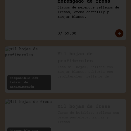
Merengado de fresa
Discos de merengue rellenos de 
fresas, crema chantilly y 
manjar blanco.
S/ 69.00
Mil hojas de
profiteroles
Masa mil hojas, rellena con 
manjar blanco, cubierta con 
profiteroles, rellenos de 
Disponible con
pastelera, bañados en chocolate
24hrs. de
anticipación
Mil hojas de fresa
Capas de hojaldre, rellena con 
crema pastelera, manjar y 
fresas.
Disponible con