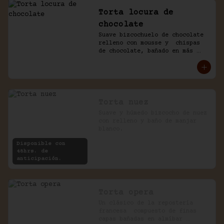
Torta locura de
chocolate
Suave bizcochuelo de chocolate 
relleno con mousse y  chispas 
de chocolate, bañado en más 
chocolate.
Torta nuez
Suave y húmedo bizcocho de nuez 
con relleno y baño de manjar 
blanco.
Disponible con
48hrs. de
anticipación.
Torta opera
Un clásico de la repostería 
francesa  compuesto de finas 
capas bañadas en almíbar 