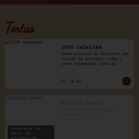
Tortas
1500 calorías
Suave bizcocho de chocolate con 
relleno de merengue, crema y 
leche condensada. Baño de 
chantilly y fudge de la casa.
S/ 72.00
Alfajor penco
Relleno con manjar blanco y 
mermelada de piña.
Disponible con
48hrs. de
anticipación.