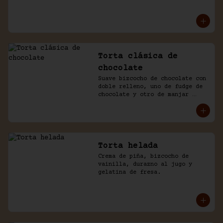
mousse de manjar y de 
chocolate. Baño naked de 
chantilly.
Torta clásica de
chocolate
Suave bizcocho de chocolate con 
doble relleno, uno de fudge de 
chocolate y otro de manjar 
blanco. Cubierto en más fudge y 
viruta de chocolate.
Torta helada
Crema de piña, bizcocho de 
vainilla, durazno al jugo y 
gelatina de fresa.