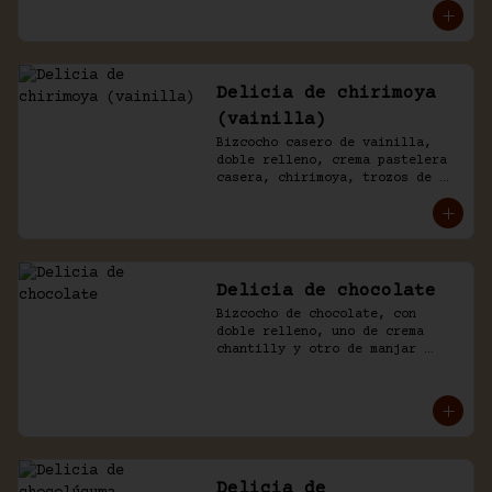
chantilly y chocolate.
Delicia de chirimoya
(vainilla)
Bizcocho casero de vainilla, 
doble relleno, crema pastelera 
casera, chirimoya, trozos de 
merengue. Baño naked de 
chantilly, decorado con manjar 
blanco.
Delicia de chocolate
Bizcocho de chocolate, con 
doble relleno, uno de crema 
chantilly y otro de manjar 
blanco, decorado con chocolate 
de la casa.
Delicia de