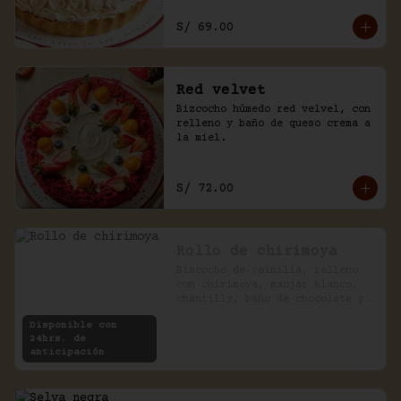
S/ 69.00
Red velvet
Bizcocho húmedo red velvel, con 
relleno y baño de queso crema a 
la miel.
S/ 72.00
Rollo de chirimoya
Biscocho de vainilla, relleno 
con chirimoya, manjar blanco, 
chantilly, baño de chocolate y 
pecanas.
Disponible con
24hrs. de
anticipación