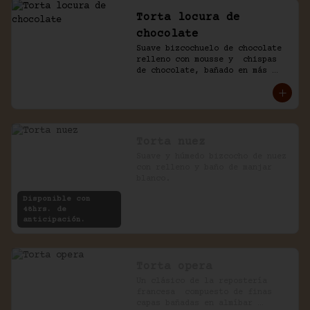
Torta locura de
chocolate
Suave bizcochuelo de chocolate 
relleno con mousse y  chispas 
de chocolate, bañado en más 
chocolate.
Torta nuez
Suave y húmedo bizcocho de nuez 
con relleno y baño de manjar 
blanco.
Disponible con
48hrs. de
anticipación.
Torta opera
Un clásico de la repostería 
francesa  compuesto de finas 
capas bañadas en almíbar 