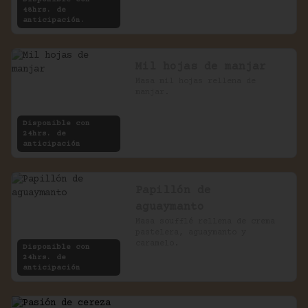
48hrs. de
anticipación.
Mil hojas de manjar
Masa mil hojas rellena de 
manjar.
Disponible con
24hrs. de
anticipación
Papillón de
aguaymanto
Masa soufflé rellena de crema 
pastelera, aguaymanto y 
caramelo.
Disponible con
24hrs. de
anticipación