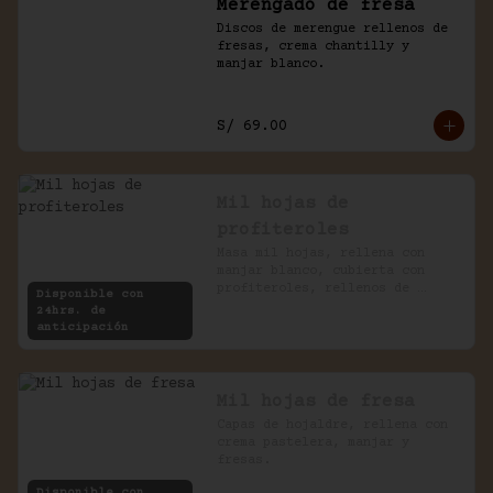
Merengado de fresa
Discos de merengue rellenos de 
fresas, crema chantilly y 
manjar blanco.
S/ 69.00
Mil hojas de
profiteroles
Masa mil hojas, rellena con 
manjar blanco, cubierta con 
profiteroles, rellenos de 
Disponible con
pastelera, bañados en chocolate
24hrs. de
anticipación
Mil hojas de fresa
Capas de hojaldre, rellena con 
crema pastelera, manjar y 
fresas.
Disponible con