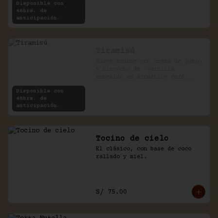
Disponible con
48hrs. de
anticipación.
Tiramisú
Suave mousse con crema de queso 
y bizcocho de  vainilla 
embebido en aromático café 
expreso.
Disponible con
48hrs. de
anticipación.
Tocino de cielo
El clásico, con base de coco 
rallado y miel.
S/ 75.00