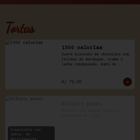
Tortas
1500 calorías
Suave bizcocho de chocolate con 
relleno de merengue, crema y 
leche condensada. Baño de 
chantilly y fudge de la casa.
S/ 72.00
Alfajor penco
Relleno con manjar blanco y 
mermelada de piña.
Disponible con
48hrs. de
anticipación.