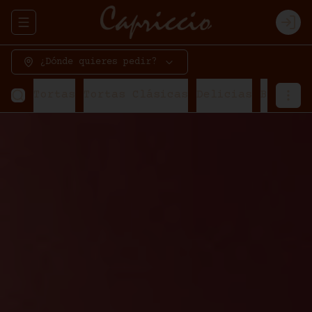
Abrir menu de navegación
Logi
¿Dónde quieres pedir?
Tortas
Tortas Clásicas
Delicias
Bavaroi