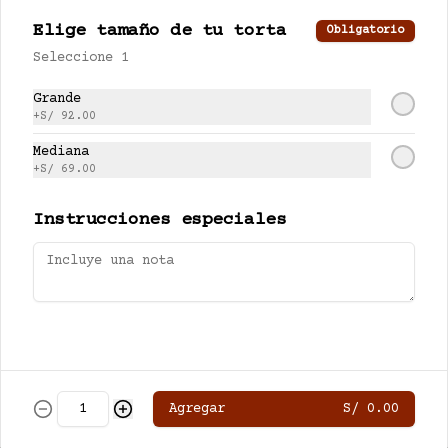
S/ 72.00
Elige tamaño de tu torta
Obligatorio
Seleccione 1
Capriccio de fresa
Grande
+
S/ 92.00
Bizcocho casero de chocolate, 
relleno con manjar, mouse de 
Mediana
chocolate, leche condensada y 
fresas. Baño de chocolate y 
+
S/ 69.00
Política de Cookies
crema.
Instrucciones especiales
Haga clic en Aceptar para permitir que Justo
use cookies a fin de personalizar este sitio,
publicar anuncios y medir su eficiencia en
Red velvet
otras apps y sitios web, incluidas las redes
Bizcocho húmedo red velvel, con 
sociales. Personalice sus preferencias en
relleno y baño de queso crema a 
Configuración de cookies. Conozca más sobre
la miel.
nuestra
Política de Cookies
.
S/ 72.00
Configuración de cookies
Aceptar
Agregar
S/ 0.00