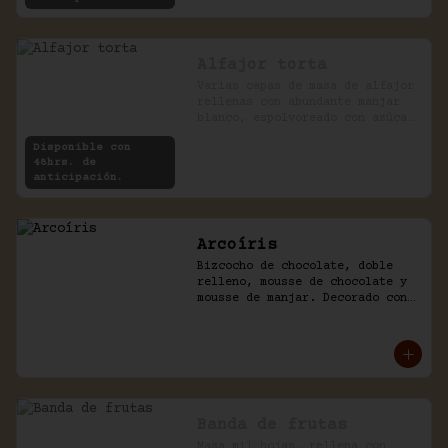
Alfajor torta
Varias capas de masa de alfajor 
rellenas con abundante manjar 
blanco, espolvoreado con azúcar 
impalpable.
Disponible con
48hrs. de
anticipación.
Arcoíris
Bizcocho de chocolate, doble 
relleno, mousse de chocolate y 
mousse de manjar. Decorado con 
golosinas infantiles.
Banda de frutas
Masa mil hojas, rellena con 