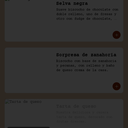
Selva negra
Suave bizcocho de chocolate con 
doble relleno, uno de fresas y 
otro con fudge de chocolate, 
cubierto con chocolate y naked 
de chantilly.
Sorpresa de zanahoria
Bizcocho con base de zanahoria 
y pecanas, con relleno y baño 
de queso crema de la casa.
Tarta de queso
Nuestra deliciosa y casera 
tarta de queso, decorado con 
frutas frescas.