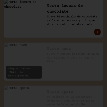
Torta locura de
chocolate
Suave bizcochuelo de chocolate 
relleno con mousse y  chispas 
de chocolate, bañado en más 
chocolate.
Torta nuez
Suave y húmedo bizcocho de nuez 
con relleno y baño de manjar 
blanco.
Disponible con
48hrs. de
anticipación.
Torta opera
Un clásico de la repostería 
francesa  compuesto de finas 
capas bañadas en almíbar 