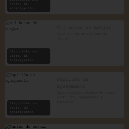
48hrs. de
anticipación.
Mil hojas de manjar
Masa mil hojas rellena de 
manjar.
Disponible con
24hrs. de
anticipación
Papillón de
aguaymanto
Masa soufflé rellena de crema 
pastelera, aguaymanto y 
caramelo.
Disponible con
24hrs. de
anticipación