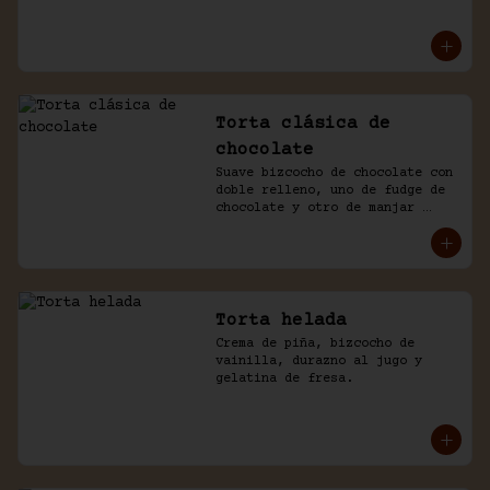
mousse de manjar y de 
chocolate. Baño naked de 
chantilly.
Torta clásica de
chocolate
Suave bizcocho de chocolate con 
doble relleno, uno de fudge de 
chocolate y otro de manjar 
blanco. Cubierto en más fudge y 
viruta de chocolate.
Torta helada
Crema de piña, bizcocho de 
vainilla, durazno al jugo y 
gelatina de fresa.