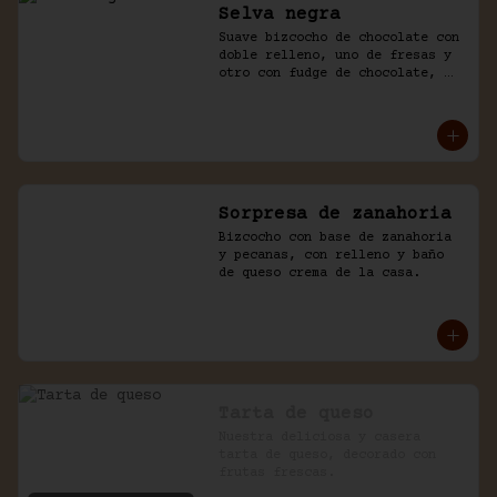
Selva negra
Suave bizcocho de chocolate con 
doble relleno, uno de fresas y 
otro con fudge de chocolate, 
cubierto con chocolate y naked 
de chantilly.
Sorpresa de zanahoria
Bizcocho con base de zanahoria 
y pecanas, con relleno y baño 
de queso crema de la casa.
Tarta de queso
Nuestra deliciosa y casera 
tarta de queso, decorado con 
frutas frescas.