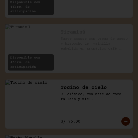
Disponible con
48hrs. de
anticipación.
Tiramisú
Suave mousse con crema de queso 
y bizcocho de  vainilla 
embebido en aromático café 
expreso.
Disponible con
48hrs. de
anticipación.
Tocino de cielo
El clásico, con base de coco 
rallado y miel.
S/ 75.00