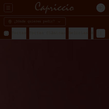
Abrir menu de navegación
Logi
¿Dónde quieres pedir?
Tortas
Tortas Clásicas
Delicias
Bavaroi