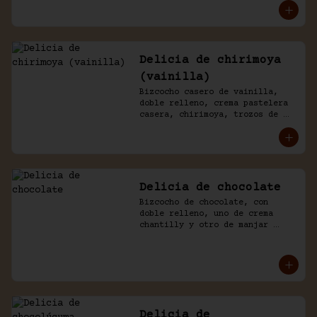
chantilly y chocolate.
Delicia de chirimoya
(vainilla)
Bizcocho casero de vainilla, 
doble relleno, crema pastelera 
casera, chirimoya, trozos de 
merengue. Baño naked de 
chantilly, decorado con manjar 
blanco.
Delicia de chocolate
Bizcocho de chocolate, con 
doble relleno, uno de crema 
chantilly y otro de manjar 
blanco, decorado con chocolate 
de la casa.
Delicia de