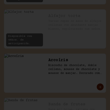
Alfajor torta
Varias capas de masa de alfajor 
rellenas con abundante manjar 
blanco, espolvoreado con azúcar 
impalpable.
Disponible con
48hrs. de
anticipación.
Arcoíris
Bizcocho de chocolate, doble 
relleno, mousse de chocolate y 
mousse de manjar. Decorado con 
golosinas infantiles.
Banda de frutas
Masa mil hojas, rellena con 