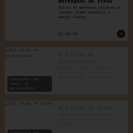
Merengado de fresa
Discos de merengue rellenos de 
fresas, crema chantilly y 
manjar blanco.
S/ 69.00
Mil hojas de
profiteroles
Masa mil hojas, rellena con 
manjar blanco, cubierta con 
profiteroles, rellenos de 
Disponible con
pastelera, bañados en chocolate
24hrs. de
anticipación
Mil hojas de fresa
Capas de hojaldre, rellena con 
crema pastelera, manjar y 
fresas.
Disponible con