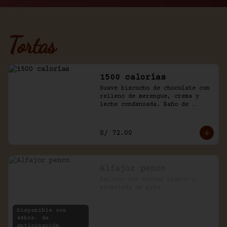
Tortas
1500 calorías
Suave bizcocho de chocolate con 
relleno de merengue, crema y 
leche condensada. Baño de 
chantilly y fudge de la casa.
S/ 72.00
Alfajor penco
Relleno con manjar blanco y 
mermelada de piña.
Disponible con
48hrs. de
anticipación.