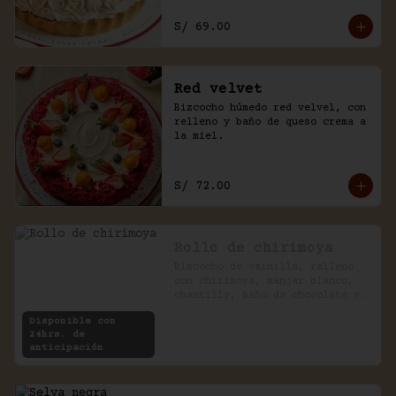
S/ 69.00
Red velvet
Bizcocho húmedo red velvel, con 
relleno y baño de queso crema a 
la miel.
S/ 72.00
Rollo de chirimoya
Biscocho de vainilla, relleno 
con chirimoya, manjar blanco, 
chantilly, baño de chocolate y 
pecanas.
Disponible con
24hrs. de
anticipación