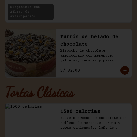
Disponible con
24hrs. de
anticipación
Turrón de helado de
chocolate
Bizcocho de chocolate 
amelcochado con merengue, 
galletas, pecanas y pasas.
S/ 92.00
Tortas Clásicas
1500 calorías
Suave bizcocho de chocolate con 
relleno de merengue, crema y 
leche condensada. Baño de 
chantilly y fudge de la casa.