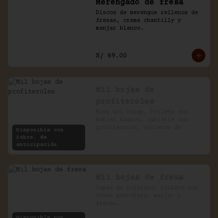
Merengado de fresa
Discos de merengue rellenos de 
fresas, crema chantilly y 
manjar blanco.
S/ 69.00
Mil hojas de
profiteroles
Masa mil hojas, rellena con 
manjar blanco, cubierta con 
profiteroles, rellenos de 
Disponible con
pastelera, bañados en chocolate
24hrs. de
anticipación
Mil hojas de fresa
Capas de hojaldre, rellena con 
crema pastelera, manjar y 
fresas.
Disponible con