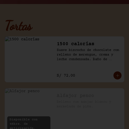
Tortas
1500 calorías
Suave bizcocho de chocolate con 
relleno de merengue, crema y 
leche condensada. Baño de 
chantilly y fudge de la casa.
S/ 72.00
Alfajor penco
Relleno con manjar blanco y 
mermelada de piña.
Disponible con
48hrs. de
anticipación.