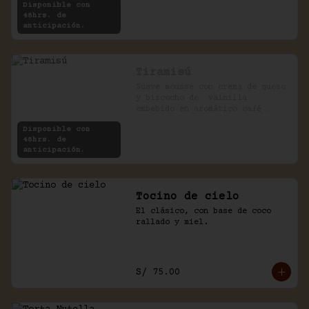
Disponible con
48hrs. de
anticipación.
Tiramisú
Suave mousse con crema de queso 
y bizcocho de  vainilla 
embebido en aromático café 
expreso.
Disponible con
48hrs. de
anticipación.
Tocino de cielo
El clásico, con base de coco 
rallado y miel.
S/ 75.00