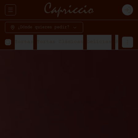
Abrir menu de navegación
Logi
¿Dónde quieres pedir?
Tortas
Tortas Clásicas
Delicias
Bavaroi