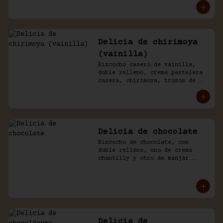
chantilly y chocolate.
Delicia de chirimoya
(vainilla)
Bizcocho casero de vainilla, 
doble relleno, crema pastelera 
casera, chirimoya, trozos de 
merengue. Baño naked de 
chantilly, decorado con manjar 
blanco.
Delicia de chocolate
Bizcocho de chocolate, con 
doble relleno, uno de crema 
chantilly y otro de manjar 
blanco, decorado con chocolate 
de la casa.
Delicia de