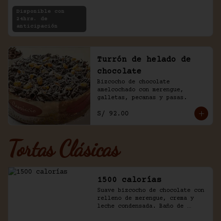
Disponible con
24hrs. de
anticipación
Turrón de helado de
chocolate
Bizcocho de chocolate 
amelcochado con merengue, 
galletas, pecanas y pasas.
S/ 92.00
Tortas Clásicas
1500 calorías
Suave bizcocho de chocolate con 
relleno de merengue, crema y 
leche condensada. Baño de 
chantilly y fudge de la casa.