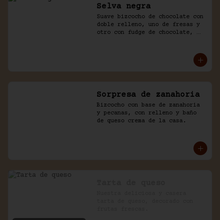
Selva negra
Suave bizcocho de chocolate con 
doble relleno, uno de fresas y 
otro con fudge de chocolate, 
cubierto con chocolate y naked 
de chantilly.
Sorpresa de zanahoria
Bizcocho con base de zanahoria 
y pecanas, con relleno y baño 
de queso crema de la casa.
Tarta de queso
Nuestra deliciosa y casera 
tarta de queso, decorado con 
frutas frescas.