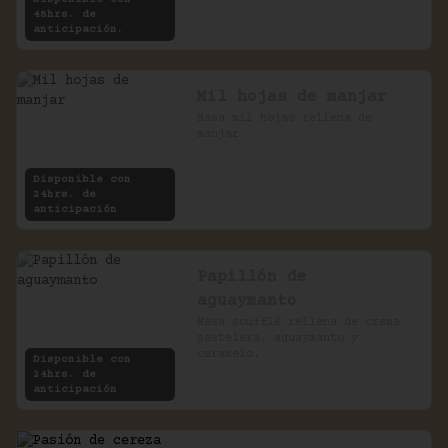
48hrs. de
anticipación.
Mil hojas de manjar
Masa mil hojas rellena de 
manjar.
Disponible con
24hrs. de
anticipación
Papillón de
aguaymanto
Masa soufflé rellena de crema 
pastelera, aguaymanto y 
caramelo.
Disponible con
24hrs. de
anticipación