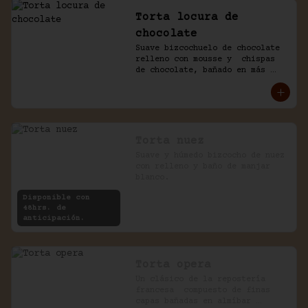
Torta locura de
chocolate
Suave bizcochuelo de chocolate 
relleno con mousse y  chispas 
de chocolate, bañado en más 
chocolate.
Torta nuez
Suave y húmedo bizcocho de nuez 
con relleno y baño de manjar 
blanco.
Disponible con
48hrs. de
anticipación.
Torta opera
Un clásico de la repostería 
francesa  compuesto de finas 
capas bañadas en almíbar 