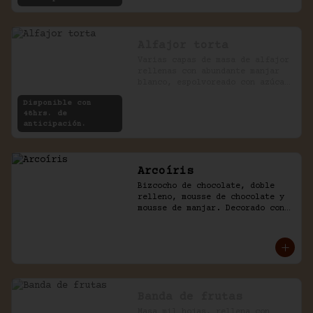
Alfajor torta
Varias capas de masa de alfajor 
rellenas con abundante manjar 
blanco, espolvoreado con azúcar 
impalpable.
Disponible con
48hrs. de
anticipación.
Arcoíris
Bizcocho de chocolate, doble 
relleno, mousse de chocolate y 
mousse de manjar. Decorado con 
golosinas infantiles.
Banda de frutas
Masa mil hojas, rellena con 