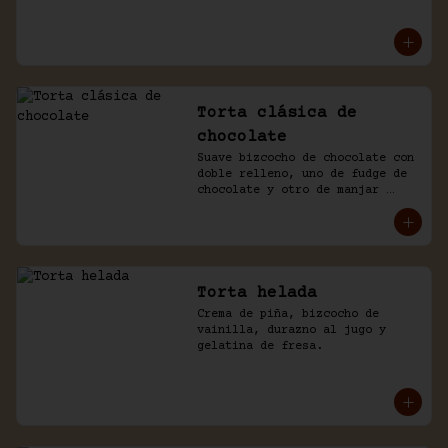
mousse de manjar y de 
chocolate. Baño naked de 
chantilly.
Torta clásica de
chocolate
Suave bizcocho de chocolate con 
doble relleno, uno de fudge de 
chocolate y otro de manjar 
blanco. Cubierto en más fudge y 
viruta de chocolate.
Torta helada
Crema de piña, bizcocho de 
vainilla, durazno al jugo y 
gelatina de fresa.