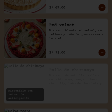
S/ 69.00
Red velvet
Bizcocho húmedo red velvel, con 
relleno y baño de queso crema a 
la miel.
S/ 72.00
Rollo de chirimoya
Biscocho de vainilla, relleno 
con chirimoya, manjar blanco, 
chantilly, baño de chocolate y 
pecanas.
Disponible con
24hrs. de
anticipación