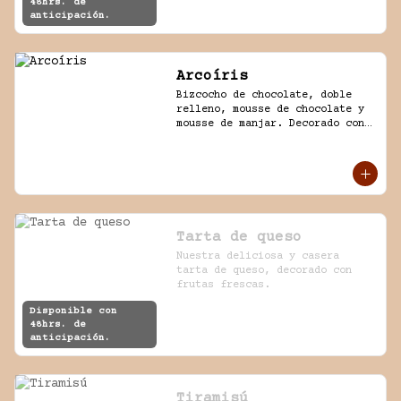
48hrs. de
anticipación.
Arcoíris
Bizcocho de chocolate, doble 
relleno, mousse de chocolate y 
mousse de manjar. Decorado con 
golosinas infantiles.
Tarta de queso
Nuestra deliciosa y casera 
tarta de queso, decorado con 
frutas frescas.
Disponible con
48hrs. de
anticipación.
Tiramisú