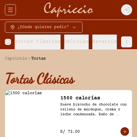
Abrir menu de navegación
Logi
¿Dónde quieres pedir?
Tortas Clásicas
Delicias
Bavarois
Torta
Capriccio
Tortas
Tortas Clásicas
1500 calorías
Suave bizcocho de chocolate con 
relleno de merengue, crema y 
leche condensada. Baño de 
chantilly y fudge de la casa.
S/ 72.00