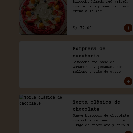
Bizcocho húmedo red velvel, 
con relleno y baño de queso 
crema a la miel.
S/ 72.00
Sorpresa de
zanahoria
Bizcocho con base de 
zanahoria y pecanas, con 
relleno y baño de queso 
crema de la casa.
Torta clásica de
chocolate
Suave bizcocho de chocolate 
con doble relleno, uno de 
fudge de chocolate y otro de 
manjar blanco. Cubierto en 