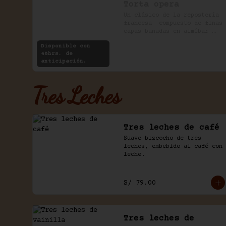
Torta opera
Un clásico de la repostería 
francesa  compuesto de finas 
capas bañadas en almíbar 
rellenas con crema de 
Disponible con
chocolate y café.
48hrs. de
anticipación.
Tres Leches
Tres leches de café
Suave bizcocho de tres 
leches, embebido al café con 
leche.
S/ 79.00
Tres leches de