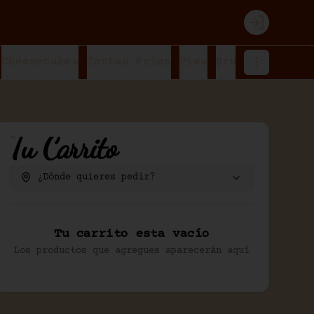
Login
Cheesecakes
Tortas Frías
Pies
Bruselinas
Cr
Tu Carrito
¿Dónde quieres pedir?
Tu carrito esta vacío
Los productos que agregues aparecerán aquí