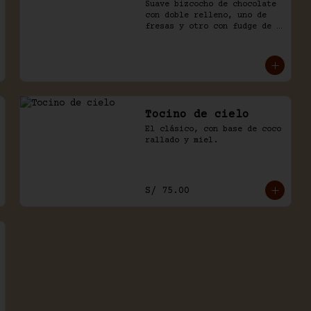
Suave bizcocho de chocolate 
con doble relleno, uno de 
fresas y otro con fudge de 
chocolate, cubierto con 
chocolate y naked de 
chantilly.
Tocino de cielo
El clásico, con base de coco 
rallado y miel.
S/ 75.00