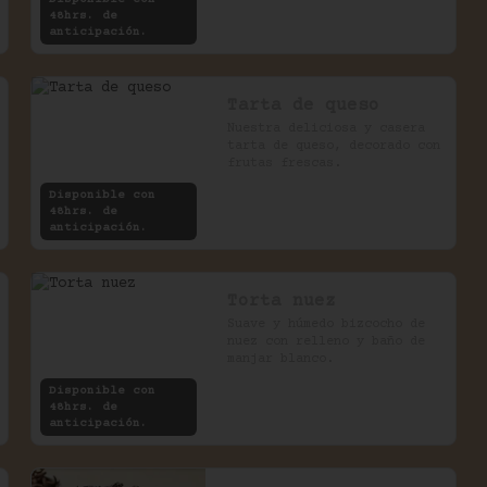
impalpable.
48hrs. de
anticipación.
Tarta de queso
Nuestra deliciosa y casera 
tarta de queso, decorado con 
frutas frescas.
Disponible con
48hrs. de
anticipación.
Torta nuez
Suave y húmedo bizcocho de 
nuez con relleno y baño de 
manjar blanco.
Disponible con
48hrs. de
anticipación.