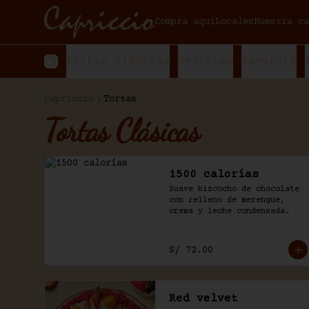
Compra aquí
Locales
Nuestra ca
Tortas Clásicas
Delicias
Bavarois
Capriccio
Tortas
Tortas Clásicas
1500 calorías
Suave bizcocho de chocolate 
con relleno de merengue, 
crema y leche condensada. 
Baño de chantilly y fudge de 
la casa.
S/ 72.00
Red velvet