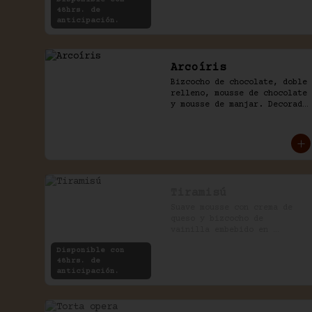
48hrs. de
anticipación.
Arcoíris
Bizcocho de chocolate, doble 
relleno, mousse de chocolate 
y mousse de manjar. Decorado 
con golosinas infantiles.
Tiramisú
Suave mousse con crema de 
queso y bizcocho de  
vainilla embebido en 
aromático café expreso.
Disponible con
48hrs. de
anticipación.