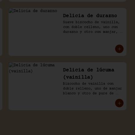
Delicia de durazno
Suave bizcocho de vainilla, 
con doble relleno, uno con 
durazno y otro con manjar, 
baño naked de crema 
chantilly y durazno.
Delicia de lúcuma
(vainilla)
Bizcocho de vainilla con 
doble relleno, uno de manjar 
blanco y otro de pure de 
lúcuma. Baño nicked de crema 
y lúcuma.