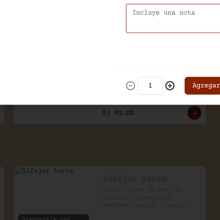
casero. Viene acompañado de 
salsa de chocolate.
Bavarois de manjar
Base de bizcocho de 
vainilla, mousse y decorado 
Agregar
con manjar. Viene acompañado 
de salsa inglesa.
S/ 92.00
Alfajor torta
Varias capas de masa de 
alfajor rellenas con 
abundante manjar blanco, 
espolvoreado con azúcar 
Disponible con