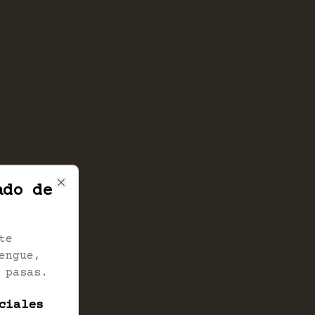
ado de
Close
te
engue,
 pasas.
ciales