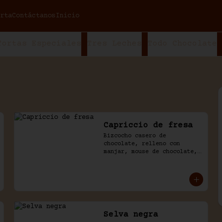
rta
Contáctanos
Inicio
Tortas Especiales
Tres Leches
Todo Chocolate
Capriccio de fresa
Bizcocho casero de 
chocolate, relleno con 
manjar, mouse de chocolate, 
leche condensada y fresas. 
Baño de chocolate y crema.
Selva negra