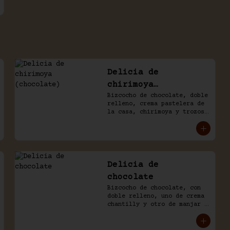
Delicia de
chirimoya
(chocolate)
Bizcocho de chocolate, doble 
relleno, crema pastelera de 
la casa, chirimoya y trozos 
de merengue. Baño naked de 
chantilly y chocolate.
Delicia de
chocolate
Bizcocho de chocolate, con 
doble relleno, uno de crema 
chantilly y otro de manjar 
blanco, decorado con 
chocolate de la casa.