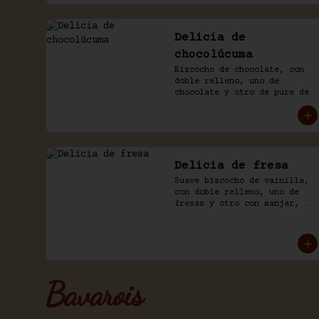
Delicia de
chocolúcuma
Bizcocho de chocolate, con 
doble relleno, uno de 
chocolate y otro de pure de 
lúcuma. Baño naked de crema 
chantilly y chocolate.
Delicia de fresa
Suave bizcocho de vainilla, 
con doble relleno, uno de 
fresas y otro con manjar, 
baño naked de crema 
chantilly y fresas.
Bavarois