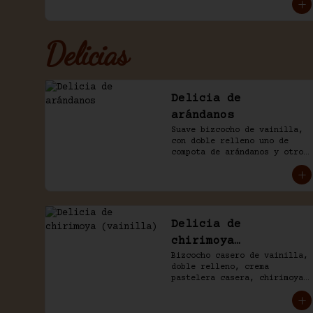
más fudge y viruta de 
chocolate.
Delicias
Delicia de
arándanos
Suave bizcocho de vainilla, 
con doble relleno uno de 
compota de arándanos y otro 
de manjar, baño crema de 
chantilly.
Delicia de
chirimoya
(vainilla)
Bizcocho casero de vainilla, 
doble relleno, crema 
pastelera casera, chirimoya, 
trozos de merengue. Baño 
naked de chantilly, decorado 
con manjar blanco.