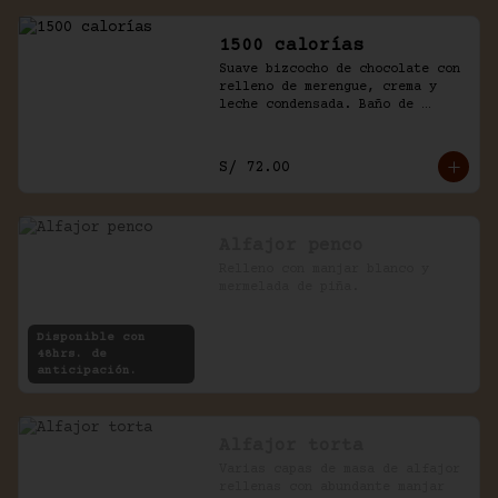
1500 calorías
Suave bizcocho de chocolate con 
relleno de merengue, crema y 
leche condensada. Baño de 
chantilly y fudge de la casa.
S/ 72.00
Alfajor penco
Relleno con manjar blanco y 
mermelada de piña.
Disponible con
48hrs. de
anticipación.
Alfajor torta
Varias capas de masa de alfajor 
rellenas con abundante manjar 