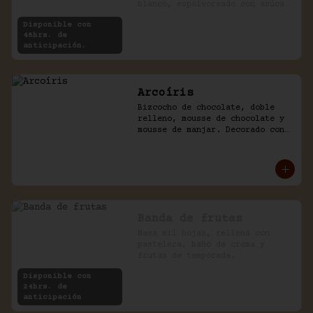
blanco, espolvoreado con azúcar 
impalpable.
Disponible con
48hrs. de
anticipación.
Arcoíris
Bizcocho de chocolate, doble 
relleno, mousse de chocolate y 
mousse de manjar. Decorado con 
golosinas infantiles.
Banda de frutas
Masa mil hojas, rellena con 
pastelera, baño de crema y 
frutas de temporada.
Disponible con
24hrs. de
anticipación