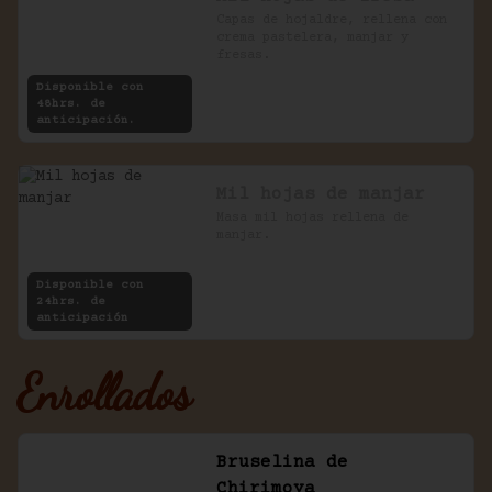
Capas de hojaldre, rellena con 
crema pastelera, manjar y 
fresas.
Disponible con
48hrs. de
anticipación.
Mil hojas de manjar
Masa mil hojas rellena de 
manjar.
Disponible con
24hrs. de
anticipación
Enrollados
Bruselina de
Chirimoya