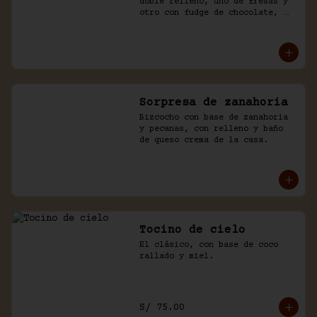
doble relleno, uno de fresas y 
otro con fudge de chocolate, 
cubierto con chocolate y naked 
de chantilly.
Sorpresa de zanahoria
Bizcocho con base de zanahoria 
y pecanas, con relleno y baño 
de queso crema de la casa.
Tocino de cielo
El clásico, con base de coco 
rallado y miel.
S/ 75.00