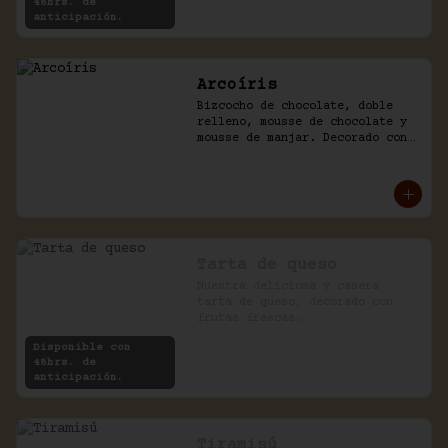
48hrs. de
anticipación.
Arcoíris
Bizcocho de chocolate, doble 
relleno, mousse de chocolate y 
mousse de manjar. Decorado con 
golosinas infantiles.
Tarta de queso
Nuestra deliciosa y casera 
tarta de queso, decorado con 
frutas frescas.
Disponible con
48hrs. de
anticipación.
Tiramisú