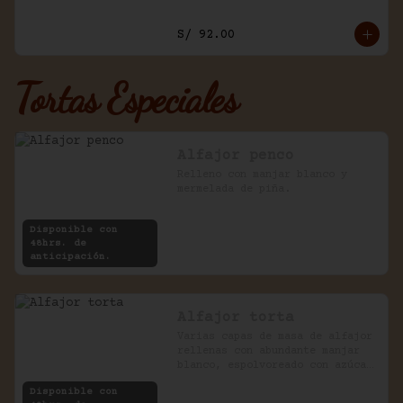
S/ 92.00
Tortas Especiales
Alfajor penco
Relleno con manjar blanco y 
mermelada de piña.
Disponible con
48hrs. de
anticipación.
Alfajor torta
Varias capas de masa de alfajor 
rellenas con abundante manjar 
blanco, espolvoreado con azúcar 
impalpable.
Disponible con