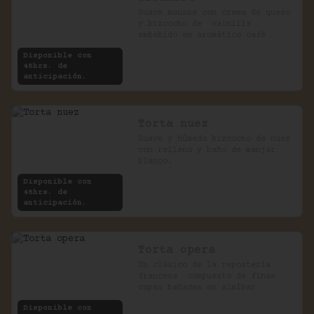
Suave mousse con crema de queso 
y bizcocho de  vainilla 
embebido en aromático café 
expreso.
Disponible con
48hrs. de
anticipación.
Torta nuez
Suave y húmedo bizcocho de nuez 
con relleno y baño de manjar 
blanco.
Disponible con
48hrs. de
anticipación.
Torta opera
Un clásico de la repostería 
francesa  compuesto de finas 
capas bañadas en almíbar 
rellenas con crema de chocolate 
Disponible con
y café.