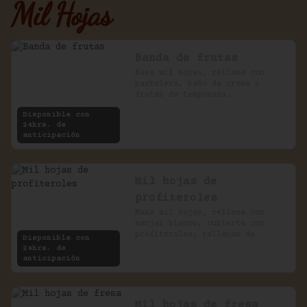
Mil Hojas
Banda de frutas
Masa mil hojas, rellena con 
pastelera, baño de crema y 
frutas de temporada.
Disponible con
24hrs. de
anticipación
Mil hojas de
profiteroles
Masa mil hojas, rellena con 
manjar blanco, cubierta con 
profiteroles, rellenos de 
Disponible con
pastelera, bañados en chocolate
24hrs. de
anticipación
Mil hojas de fresa