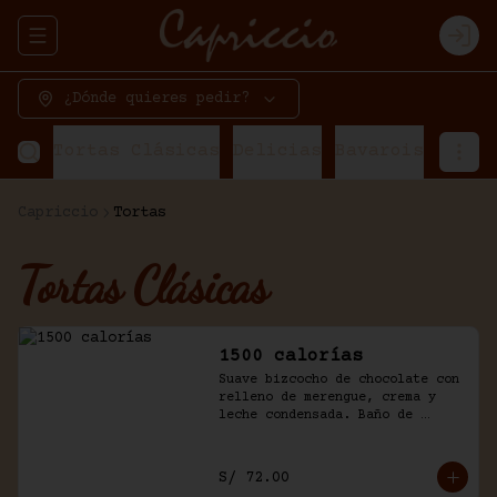
Abrir menu de navegación
Logi
¿Dónde quieres pedir?
Tortas Clásicas
Delicias
Bavarois
Torta
Capriccio
Tortas
Tortas Clásicas
1500 calorías
Suave bizcocho de chocolate con 
relleno de merengue, crema y 
leche condensada. Baño de 
chantilly y fudge de la casa.
S/ 72.00