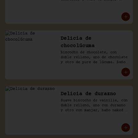
blanco, decorado con chocolate 
de la casa.
Delicia de
chocolúcuma
Bizcocho de chocolate, con 
doble relleno, uno de chocolate 
y otro de pure de lúcuma. Baño 
naked de crema chantilly y 
chocolate.
Delicia de durazno
Suave bizcocho de vainilla, con 
doble relleno, uno con durazno 
y otro con manjar, baño naked 
de crema chantilly y durazno.