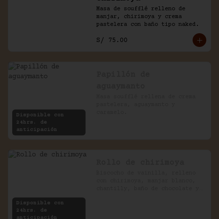
Masa de soufflé relleno de 
manjar, chirimoya y crema 
pastelera con baño tipo naked.
S/ 75.00
Papillón de
aguaymanto
Masa soufflé rellena de crema 
pastelera, aguaymanto y 
caramelo.
Disponible con
24hrs. de
anticipación
Rollo de chirimoya
Biscocho de vainilla, relleno 
con chirimoya, manjar blanco, 
chantilly, baño de chocolate y 
pecanas.
Disponible con
24hrs. de
anticipación