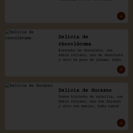
blanco, decorado con chocolate 
de la casa.
Delicia de
chocolúcuma
Bizcocho de chocolate, con 
doble relleno, uno de chocolate 
y otro de pure de lúcuma. Baño 
naked de crema chantilly y 
chocolate.
Delicia de durazno
Suave bizcocho de vainilla, con 
doble relleno, uno con durazno 
y otro con manjar, baño naked 
de crema chantilly y durazno.