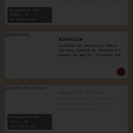
blanco, espolvoreado con azúcar 
impalpable.
Disponible con
48hrs. de
anticipación.
Arcoíris
Bizcocho de chocolate, doble 
relleno, mousse de chocolate y 
mousse de manjar. Decorado con 
golosinas infantiles.
Banda de frutas
Masa mil hojas, rellena con 
pastelera, baño de crema y 
frutas de temporada.
Disponible con
24hrs. de
anticipación