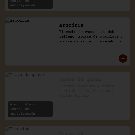
48hrs. de
anticipación.
Arcoíris
Bizcocho de chocolate, doble 
relleno, mousse de chocolate y 
mousse de manjar. Decorado con 
golosinas infantiles.
Tarta de queso
Nuestra deliciosa y casera 
tarta de queso, decorado con 
frutas frescas.
Disponible con
48hrs. de
anticipación.
Tiramisú