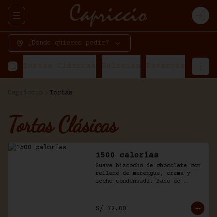
Abrir menu de navegación
Logi
¿Dónde quieres pedir?
Tortas Clásicas
Delicias
Bavarois
Torta
Capriccio
Tortas
Tortas Clásicas
1500 calorías
Suave bizcocho de chocolate con 
relleno de merengue, crema y 
leche condensada. Baño de 
chantilly y fudge de la casa.
S/ 72.00