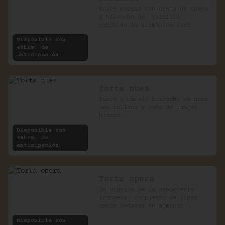
Suave mousse con crema de queso 
y bizcocho de  vainilla 
embebido en aromático café 
expreso.
Disponible con
48hrs. de
anticipación.
Torta nuez
Suave y húmedo bizcocho de nuez 
con relleno y baño de manjar 
blanco.
Disponible con
48hrs. de
anticipación.
Torta opera
Un clásico de la repostería 
francesa  compuesto de finas 
capas bañadas en almíbar 
rellenas con crema de chocolate 
Disponible con
y café.