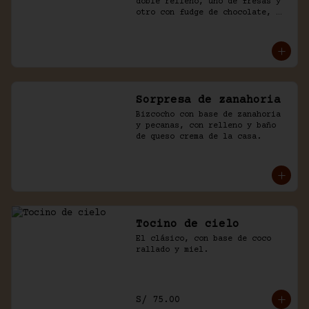
doble relleno, uno de fresas y 
otro con fudge de chocolate, 
cubierto con chocolate y naked 
de chantilly.
Sorpresa de zanahoria
Bizcocho con base de zanahoria 
y pecanas, con relleno y baño 
de queso crema de la casa.
Tocino de cielo
El clásico, con base de coco 
rallado y miel.
S/ 75.00