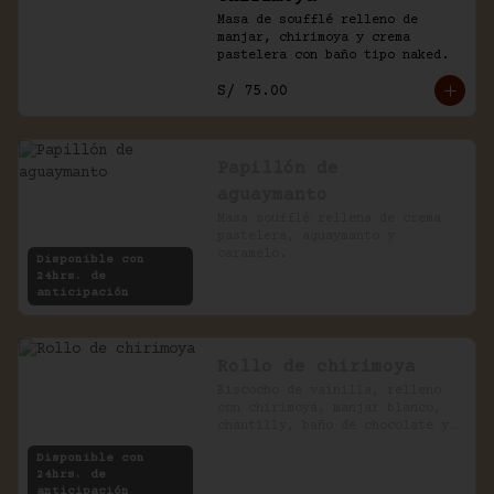
Masa de soufflé relleno de 
manjar, chirimoya y crema 
pastelera con baño tipo naked.
S/ 75.00
Papillón de
aguaymanto
Masa soufflé rellena de crema 
pastelera, aguaymanto y 
caramelo.
Disponible con
24hrs. de
anticipación
Rollo de chirimoya
Biscocho de vainilla, relleno 
con chirimoya, manjar blanco, 
chantilly, baño de chocolate y 
pecanas.
Disponible con
24hrs. de
anticipación