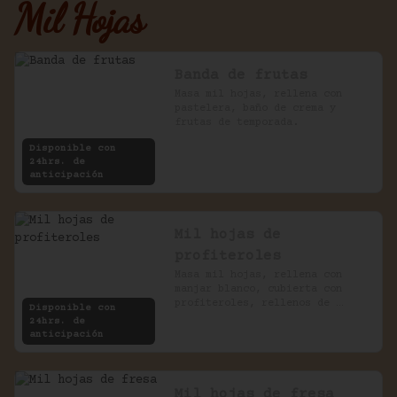
Mil Hojas
Banda de frutas
Masa mil hojas, rellena con 
pastelera, baño de crema y 
frutas de temporada.
Disponible con
24hrs. de
anticipación
Mil hojas de
profiteroles
Masa mil hojas, rellena con 
manjar blanco, cubierta con 
profiteroles, rellenos de 
Disponible con
pastelera, bañados en chocolate
24hrs. de
anticipación
Mil hojas de fresa