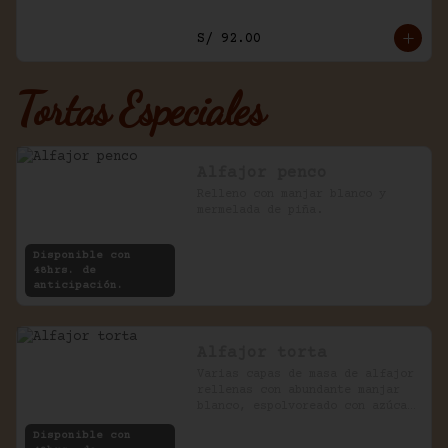
S/ 92.00
Tortas Especiales
Alfajor penco
Relleno con manjar blanco y 
mermelada de piña.
Disponible con
48hrs. de
anticipación.
Alfajor torta
Varias capas de masa de alfajor 
rellenas con abundante manjar 
blanco, espolvoreado con azúcar 
impalpable.
Disponible con