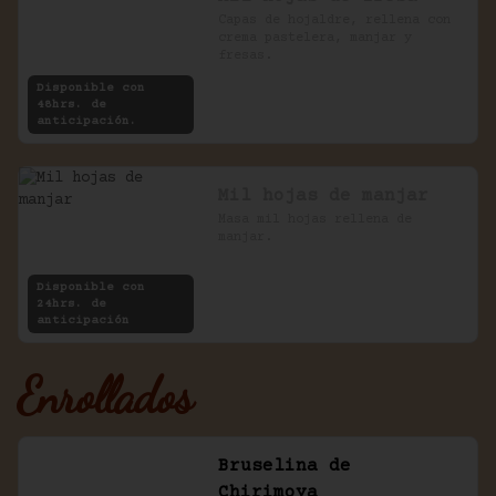
Capas de hojaldre, rellena con 
crema pastelera, manjar y 
fresas.
Disponible con
48hrs. de
anticipación.
Mil hojas de manjar
Masa mil hojas rellena de 
manjar.
Disponible con
24hrs. de
anticipación
Enrollados
Bruselina de
Chirimoya