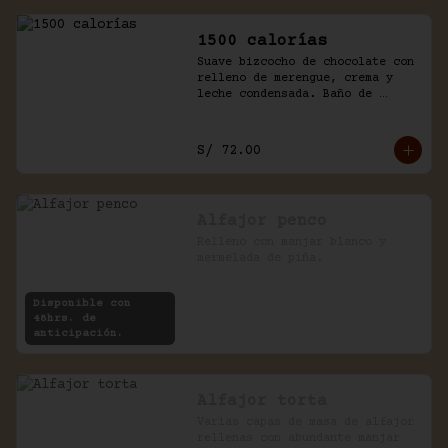
1500 calorías
Suave bizcocho de chocolate con 
relleno de merengue, crema y 
leche condensada. Baño de 
chantilly y fudge de la casa.
S/ 72.00
Alfajor penco
Relleno con manjar blanco y 
mermelada de piña.
Disponible con
48hrs. de
anticipación.
Alfajor torta
Varias capas de masa de alfajor 
rellenas con abundante manjar 