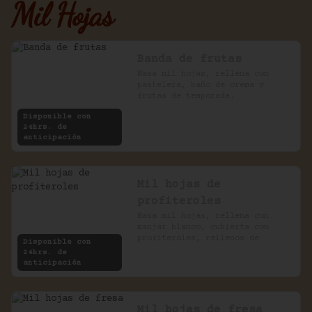
Mil Hojas
Banda de frutas
Masa mil hojas, rellena con 
pastelera, baño de crema y 
frutas de temporada.
Disponible con
24hrs. de
anticipación
Mil hojas de
profiteroles
Masa mil hojas, rellena con 
manjar blanco, cubierta con 
profiteroles, rellenos de 
Disponible con
pastelera, bañados en chocolate
24hrs. de
anticipación
Mil hojas de fresa