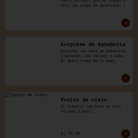
doble relleno, uno de fresas y 
otro con fudge de chocolate, 
cubierto con chocolate y naked 
de chantilly.
Sorpresa de zanahoria
Bizcocho con base de zanahoria 
y pecanas, con relleno y baño 
de queso crema de la casa.
Tocino de cielo
El clásico, con base de coco 
rallado y miel.
S/ 75.00