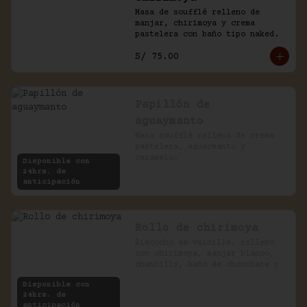
Masa de soufflé relleno de 
manjar, chirimoya y crema 
pastelera con baño tipo naked.
S/ 75.00
Papillón de
aguaymanto
Masa soufflé rellena de crema 
pastelera, aguaymanto y 
caramelo.
Disponible con
24hrs. de
anticipación
Rollo de chirimoya
Biscocho de vainilla, relleno 
con chirimoya, manjar blanco, 
chantilly, baño de chocolate y 
pecanas.
Disponible con
24hrs. de
anticipación