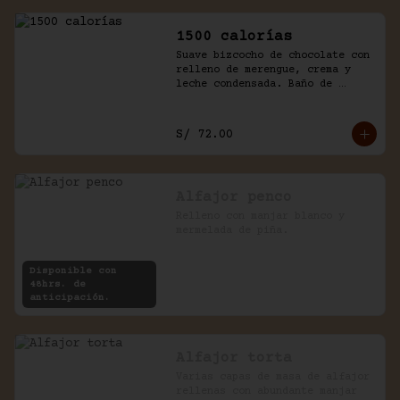
1500 calorías
Suave bizcocho de chocolate con 
relleno de merengue, crema y 
leche condensada. Baño de 
chantilly y fudge de la casa.
S/ 72.00
Alfajor penco
Relleno con manjar blanco y 
mermelada de piña.
Disponible con
48hrs. de
anticipación.
Alfajor torta
Varias capas de masa de alfajor 
rellenas con abundante manjar 