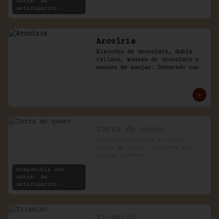
48hrs. de
anticipación.
Arcoíris
Bizcocho de chocolate, doble 
relleno, mousse de chocolate y 
mousse de manjar. Decorado con 
golosinas infantiles.
Tarta de queso
Nuestra deliciosa y casera 
tarta de queso, decorado con 
frutas frescas.
Disponible con
48hrs. de
anticipación.
Tiramisú