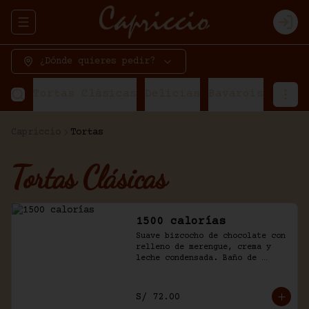
Abrir menu de navegación
Logi
¿Dónde quieres pedir?
Tortas Clásicas
Delicias
Bavarois
Torta
Capriccio
Tortas
Tortas Clásicas
1500 calorías
Suave bizcocho de chocolate con 
relleno de merengue, crema y 
leche condensada. Baño de 
chantilly y fudge de la casa.
S/ 72.00