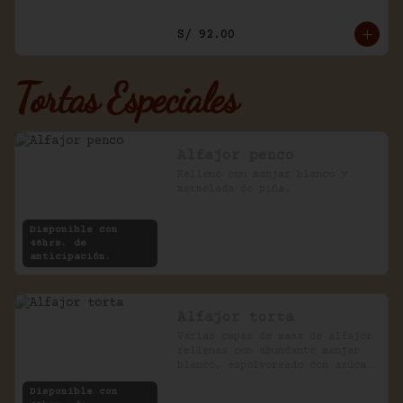
S/ 92.00
Tortas Especiales
Alfajor penco
Relleno con manjar blanco y 
mermelada de piña.
Disponible con
48hrs. de
anticipación.
Alfajor torta
Varias capas de masa de alfajor 
rellenas con abundante manjar 
blanco, espolvoreado con azúcar 
impalpable.
Disponible con