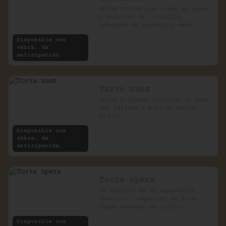
Suave mousse con crema de queso 
y bizcocho de  vainilla 
embebido en aromático café 
expreso.
Disponible con
48hrs. de
anticipación.
Torta nuez
Suave y húmedo bizcocho de nuez 
con relleno y baño de manjar 
blanco.
Disponible con
48hrs. de
anticipación.
Torta opera
Un clásico de la repostería 
francesa  compuesto de finas 
capas bañadas en almíbar 
rellenas con crema de chocolate 
Disponible con
y café.