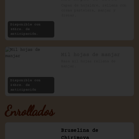
Capas de hojaldre, rellena con 
crema pastelera, manjar y 
fresas.
Disponible con
48hrs. de
anticipación.
Mil hojas de manjar
Masa mil hojas rellena de 
manjar.
Disponible con
24hrs. de
anticipación
Enrollados
Bruselina de
Chirimoya