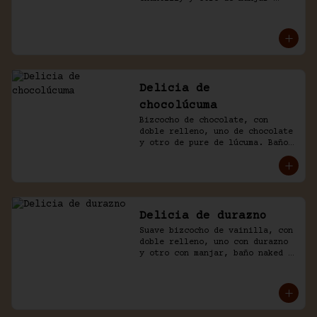
blanco, decorado con chocolate 
de la casa.
Delicia de
chocolúcuma
Bizcocho de chocolate, con 
doble relleno, uno de chocolate 
y otro de pure de lúcuma. Baño 
naked de crema chantilly y 
chocolate.
Delicia de durazno
Suave bizcocho de vainilla, con 
doble relleno, uno con durazno 
y otro con manjar, baño naked 
de crema chantilly y durazno.