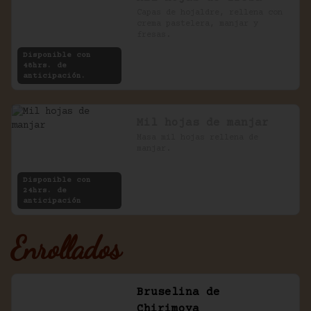
Capas de hojaldre, rellena con 
crema pastelera, manjar y 
fresas.
Disponible con
48hrs. de
anticipación.
Mil hojas de manjar
Masa mil hojas rellena de 
manjar.
Disponible con
24hrs. de
anticipación
Enrollados
Bruselina de
Chirimoya