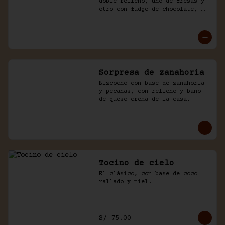
doble relleno, uno de fresas y 
otro con fudge de chocolate, 
cubierto con chocolate y naked 
de chantilly.
Sorpresa de zanahoria
Bizcocho con base de zanahoria 
y pecanas, con relleno y baño 
de queso crema de la casa.
Tocino de cielo
El clásico, con base de coco 
rallado y miel.
S/ 75.00