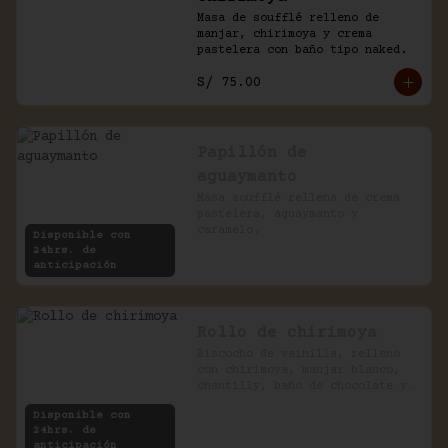
Masa de soufflé relleno de 
manjar, chirimoya y crema 
pastelera con baño tipo naked.
S/ 75.00
Papillón de
aguaymanto
Masa soufflé rellena de crema 
pastelera, aguaymanto y 
caramelo.
Disponible con
24hrs. de
anticipación
Rollo de chirimoya
Biscocho de vainilla, relleno 
con chirimoya, manjar blanco, 
chantilly, baño de chocolate y 
pecanas.
Disponible con
24hrs. de
anticipación