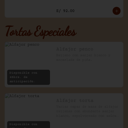
S/ 92.00
Tortas Especiales
Alfajor penco
Relleno con manjar blanco y 
mermelada de piña.
Disponible con
48hrs. de
anticipación.
Alfajor torta
Varias capas de masa de alfajor 
rellenas con abundante manjar 
blanco, espolvoreado con azúcar 
impalpable.
Disponible con