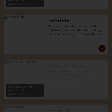
48hrs. de
anticipación.
Arcoíris
Bizcocho de chocolate, doble 
relleno, mousse de chocolate y 
mousse de manjar. Decorado con 
golosinas infantiles.
Tarta de queso
Nuestra deliciosa y casera 
tarta de queso, decorado con 
frutas frescas.
Disponible con
48hrs. de
anticipación.
Tiramisú