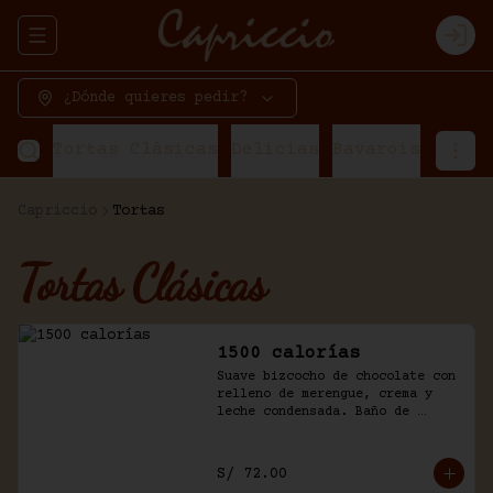
Abrir menu de navegación
Logi
¿Dónde quieres pedir?
Tortas Clásicas
Delicias
Bavarois
Torta
Capriccio
Tortas
Tortas Clásicas
1500 calorías
Suave bizcocho de chocolate con 
relleno de merengue, crema y 
leche condensada. Baño de 
chantilly y fudge de la casa.
S/ 72.00