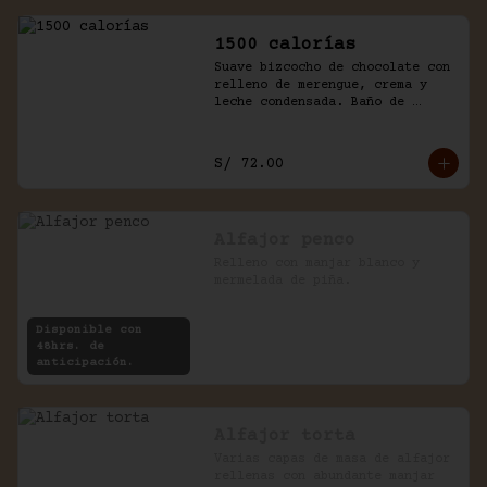
1500 calorías
Suave bizcocho de chocolate con 
relleno de merengue, crema y 
leche condensada. Baño de 
chantilly y fudge de la casa.
S/ 72.00
Alfajor penco
Relleno con manjar blanco y 
mermelada de piña.
Disponible con
48hrs. de
anticipación.
Alfajor torta
Varias capas de masa de alfajor 
rellenas con abundante manjar 