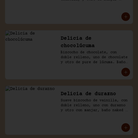
blanco, decorado con chocolate 
de la casa.
Delicia de
chocolúcuma
Bizcocho de chocolate, con 
doble relleno, uno de chocolate 
y otro de pure de lúcuma. Baño 
naked de crema chantilly y 
chocolate.
Delicia de durazno
Suave bizcocho de vainilla, con 
doble relleno, uno con durazno 
y otro con manjar, baño naked 
de crema chantilly y durazno.