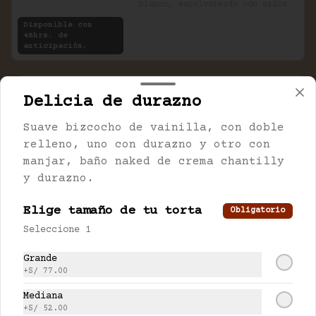
blanco, espolvoreado con azúcar 
impalpable.
Disponible con
48hrs. de
anticipación.
Arcoíris
Delicia de durazno
Bizcocho de chocolate, doble 
relleno, mousse de chocolate y 
Suave bizcocho de vainilla, con doble
mousse de manjar. Decorado con 
relleno, uno con durazno y otro con
golosinas infantiles.
manjar, baño naked de crema chantilly
y durazno.
Elige tamaño de tu torta
Obligatorio
Banda de frutas
Seleccione 1
Masa mil hojas, rellena con 
pastelera, baño de crema y 
Grande
frutas de temporada.
+
S/ 77.00
Disponible con
24hrs. de
Mediana
anticipación
+
S/ 52.00