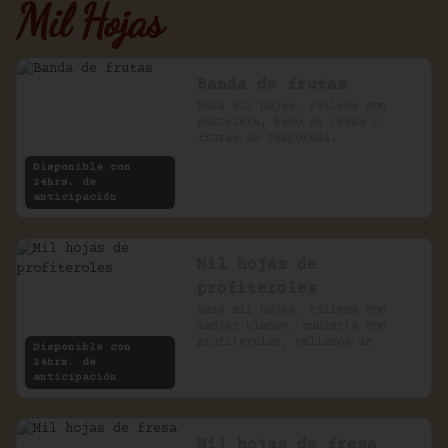
Mil Hojas
Banda de frutas
Masa mil hojas, rellena con 
pastelera, baño de crema y 
frutas de temporada.
Disponible con
24hrs. de
anticipación
Mil hojas de
profiteroles
Masa mil hojas, rellena con 
manjar blanco, cubierta con 
profiteroles, rellenos de 
Disponible con
pastelera, bañados en chocolate
24hrs. de
anticipación
Mil hojas de fresa