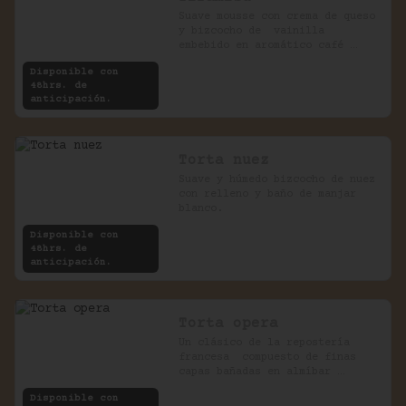
Suave mousse con crema de queso 
y bizcocho de  vainilla 
embebido en aromático café 
expreso.
Disponible con
48hrs. de
anticipación.
Torta nuez
Suave y húmedo bizcocho de nuez 
con relleno y baño de manjar 
blanco.
Disponible con
48hrs. de
anticipación.
Torta opera
Un clásico de la repostería 
francesa  compuesto de finas 
capas bañadas en almíbar 
rellenas con crema de chocolate 
Disponible con
y café.