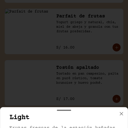
Parfait de frutas
Yogurt griego y natural, chía, 
miel de abeja y granola con tus 
frutas preferidas.
S/ 16.00
Tostón apaltado
Tostado en pan campesino, palta 
en puré rústico, tomate 
brunoise y huevo poché.
S/ 17.00
Light