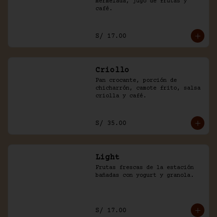
mermelada, jugo de frutas y 
café.
S/ 17.00
Criollo
Pan crocante, porción de 
chicharrón, camote frito, salsa 
criolla y café.
S/ 35.00
Light
Frutas frescas de la estación 
bañadas con yogurt y granola.
S/ 17.00