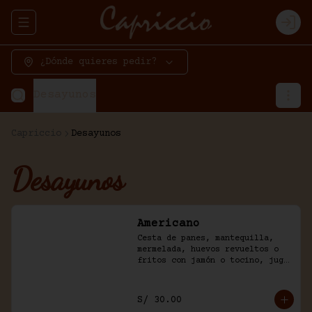
Abrir menu de navegación
Logi
¿Dónde quieres pedir?
Desayunos
Capriccio
Desayunos
Desayunos
Americano
Cesta de panes, mantequilla, 
mermelada, huevos revueltos o 
fritos con jamón o tocino, jugo 
de frutas y café.
S/ 30.00