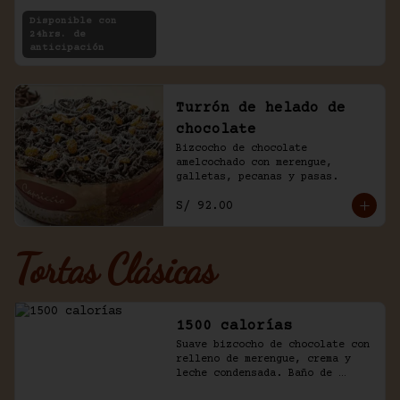
Disponible con
24hrs. de
anticipación
Turrón de helado de
chocolate
Bizcocho de chocolate 
amelcochado con merengue, 
galletas, pecanas y pasas.
S/ 92.00
Tortas Clásicas
1500 calorías
Suave bizcocho de chocolate con 
relleno de merengue, crema y 
leche condensada. Baño de 
chantilly y fudge de la casa.