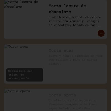
Torta locura de
chocolate
Suave bizcochuelo de chocolate 
relleno con mousse y  chispas 
de chocolate, bañado en más 
chocolate.
Torta nuez
Suave y húmedo bizcocho de nuez 
con relleno y baño de manjar 
blanco.
Disponible con
48hrs. de
anticipación.
Torta opera
Un clásico de la repostería 
francesa  compuesto de finas 
capas bañadas en almíbar 