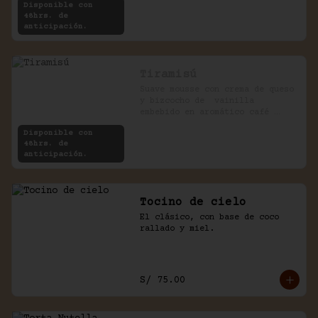
Disponible con
48hrs. de
anticipación.
Tiramisú
Suave mousse con crema de queso 
y bizcocho de  vainilla 
embebido en aromático café 
expreso.
Disponible con
48hrs. de
anticipación.
Tocino de cielo
El clásico, con base de coco 
rallado y miel.
S/ 75.00