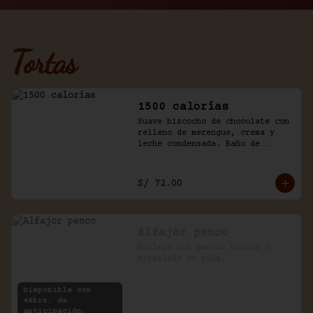
Tortas
1500 calorías
Suave bizcocho de chocolate con 
relleno de merengue, crema y 
leche condensada. Baño de 
chantilly y fudge de la casa.
S/ 72.00
Alfajor penco
Relleno con manjar blanco y 
mermelada de piña.
Disponible con
48hrs. de
anticipación.