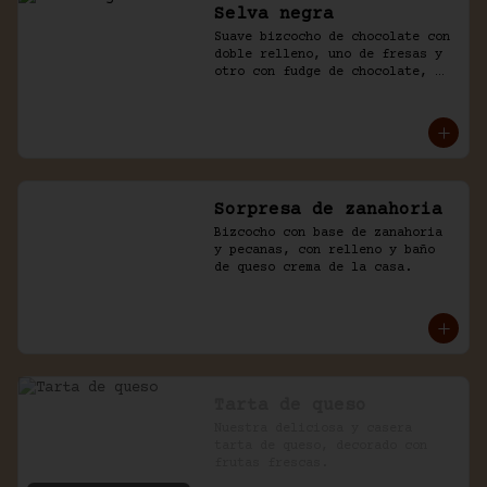
Selva negra
Suave bizcocho de chocolate con 
doble relleno, uno de fresas y 
otro con fudge de chocolate, 
cubierto con chocolate y naked 
de chantilly.
Sorpresa de zanahoria
Bizcocho con base de zanahoria 
y pecanas, con relleno y baño 
de queso crema de la casa.
Tarta de queso
Nuestra deliciosa y casera 
tarta de queso, decorado con 
frutas frescas.