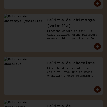
chantilly y chocolate.
Delicia de chirimoya
(vainilla)
Bizcocho casero de vainilla, 
doble relleno, crema pastelera 
casera, chirimoya, trozos de 
merengue. Baño naked de 
chantilly, decorado con manjar 
blanco.
Delicia de chocolate
Bizcocho de chocolate, con 
doble relleno, uno de crema 
chantilly y otro de manjar 
blanco, decorado con chocolate 
de la casa.
Delicia de