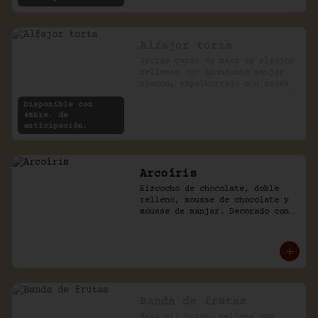
Alfajor torta
Varias capas de masa de alfajor 
rellenas con abundante manjar 
blanco, espolvoreado con azúcar 
impalpable.
Disponible con
48hrs. de
anticipación.
Arcoíris
Bizcocho de chocolate, doble 
relleno, mousse de chocolate y 
mousse de manjar. Decorado con 
golosinas infantiles.
Banda de frutas
Masa mil hojas, rellena con 