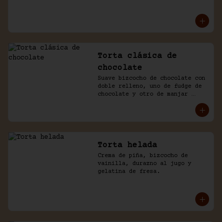
mousse de manjar y de 
chocolate. Baño naked de 
chantilly.
Torta clásica de
chocolate
Suave bizcocho de chocolate con 
doble relleno, uno de fudge de 
chocolate y otro de manjar 
blanco. Cubierto en más fudge y 
viruta de chocolate.
Torta helada
Crema de piña, bizcocho de 
vainilla, durazno al jugo y 
gelatina de fresa.