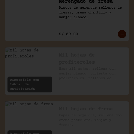
Merengado de fresa
Discos de merengue rellenos de 
fresas, crema chantilly y 
manjar blanco.
S/ 69.00
Mil hojas de
profiteroles
Masa mil hojas, rellena con 
manjar blanco, cubierta con 
profiteroles, rellenos de 
Disponible con
pastelera, bañados en chocolate
24hrs. de
anticipación
Mil hojas de fresa
Capas de hojaldre, rellena con 
crema pastelera, manjar y 
fresas.
Disponible con