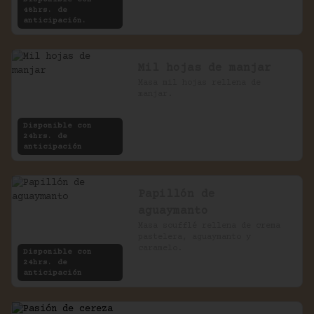
48hrs. de
anticipación.
Mil hojas de manjar
Masa mil hojas rellena de 
manjar.
Disponible con
24hrs. de
anticipación
Papillón de
aguaymanto
Masa soufflé rellena de crema 
pastelera, aguaymanto y 
caramelo.
Disponible con
24hrs. de
anticipación