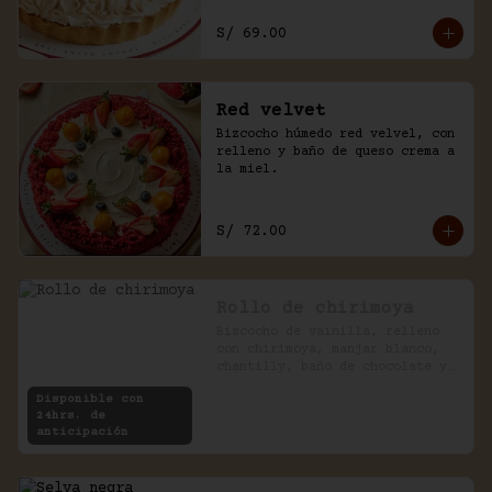
S/ 69.00
Red velvet
Bizcocho húmedo red velvel, con 
relleno y baño de queso crema a 
la miel.
S/ 72.00
Rollo de chirimoya
Biscocho de vainilla, relleno 
con chirimoya, manjar blanco, 
chantilly, baño de chocolate y 
pecanas.
Disponible con
24hrs. de
anticipación