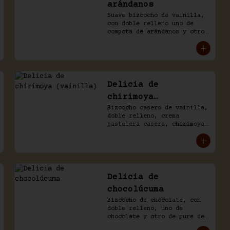
arándanos
Suave bizcocho de vainilla, 
con doble relleno uno de 
compota de arándanos y otro 
de manjar, baño crema de 
chantilly.
Delicia de
chirimoya
(vainilla)
Bizcocho casero de vainilla, 
doble relleno, crema 
pastelera casera, chirimoya, 
trozos de merengue. Baño 
naked de chantilly, decorado 
con manjar blanco.
Delicia de
chocolúcuma
Bizcocho de chocolate, con 
doble relleno, uno de 
chocolate y otro de pure de 
lúcuma. Baño naked de crema 