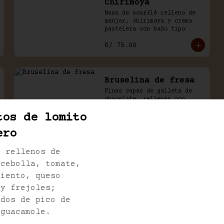
Chirimoya
Masa de soufflé relleno de 
manjar, chirimoya y crema 
pastelera con baño tipo 
naked.
S/ 75.00
Bruselina de fresa
Finas capas de galleta de 
chocolate, rellenas con 
mousse de manjar y fresas.
tos de lomito
ero
S/ 89.00
s rellenos de
 cebolla, tomate,
Capriccio de fresa
miento, queso
Bizcocho casero de 
 y frejoles;
chocolate, relleno con 
manjar, mouse de chocolate, 
ados de pico de
leche condensada y fresas. 
 guacamole.
Baño de chocolate y crema.