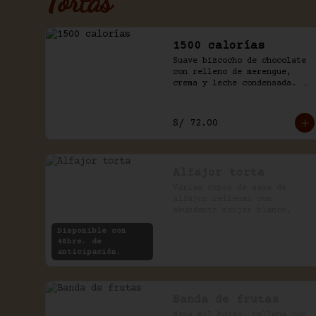
Tortas
1500 calorías
Suave bizcocho de chocolate 
con relleno de merengue, 
crema y leche condensada. 
Baño de chantilly y fudge de 
la casa.
S/ 72.00
Alfajor torta
Varias capas de masa de 
alfajor rellenas con 
abundante manjar blanco, 
espolvoreado con azúcar 
Disponible con
impalpable.
48hrs. de
anticipación.
Banda de frutas
Masa mil hojas, rellena con 