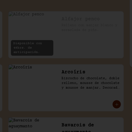
Alfajor penco
Relleno con manjar blanco y 
mermelada de piña.
Disponible con
48hrs. de
anticipación.
Arcoíris
Bizcocho de chocolate, doble 
relleno, mousse de chocolate 
y mousse de manjar. Decorado 
con golosinas infantiles.
Bavarois de