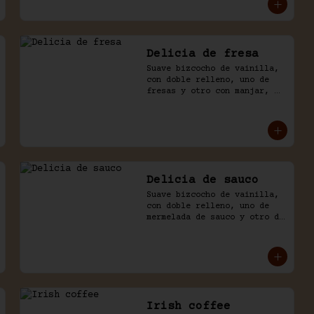
chantilly y chocolate.
Delicia de fresa
Suave bizcocho de vainilla, 
con doble relleno, uno de 
fresas y otro con manjar, 
baño naked de crema 
chantilly y fresas.
Delicia de sauco
Suave bizcocho de vainilla, 
con doble relleno, uno de 
mermelada de sauco y otro de 
manjar. Baño de crema.
Irish coffee