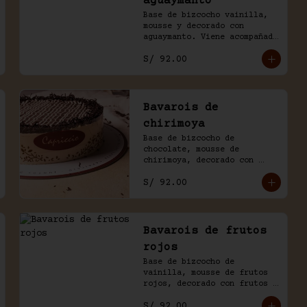
aguaymanto
Base de bizcocho vainilla, 
mousse y decorado con 
aguaymanto. Viene acompañado 
de salsa inglesa.
S/ 92.00
Bavarois de
chirimoya
Base de bizcocho de 
chocolate, mousse de 
chirimoya, decorado con 
chocolate. Viene acompañado 
S/ 92.00
de salsa de chocolate 
casero.
Bavarois de frutos
rojos
Base de bizcocho de 
vainilla, mousse de frutos 
rojos, decorado con frutos 
rojos. Acompañado de salsa 
S/ 92.00
inglesa.