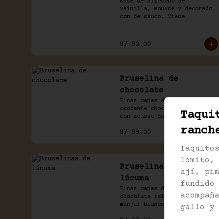
Base de bizcocho de 
vainilla, mousse y decorado 
con de sauco. Viene 
acompañado de salsa inglesa.
S/ 92.00
Bruselina de
chocolate
Finas capas de galleta 
crocante chocolate, rellenas 
Taqui
con mousse de chocolate y 
manjar blanco.
ranch
S/ 99.00
Taquito
lomito,
Bruselinas de
ají, pi
lúcuma
fundido
Finas capas de galleta de 
acompañ
chocolate rellenas con 
manjar blanco y mousse de 
gallo y
lúcuma.