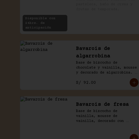
pastelera, baño de crema y 
frutas de temporada.
Disponible con
24hrs. de
anticipación
Bavarois de
algarrobina
Base de bizcocho de 
chocolate y vainilla, mousse 
y decorado de algarrobina. 
Viene acompañado de salsa 
S/ 92.00
inglesa.
Bavarois de fresa
Base de bizcocho de 
vainilla, mousse de 
vainilla, decorado con 
fresas. Acompañado de salsa 
inglesa.