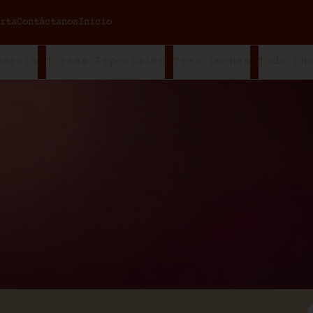
rta
Contáctanos
Inicio
varois
Tortas Especiales
Tres Leches
Todo Ch