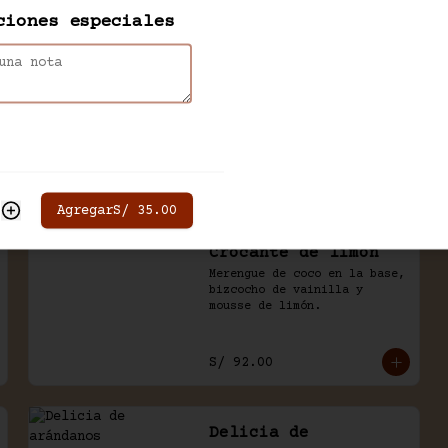
ciones especiales
Cheesecake de oreo
Nuestro clásico cheesecake 
frio con base de galleta de 
chocolate, bañado en 
chocolate y trozos de 
galleta oreo.
S/ 99.00
Agregar
S/ 35.00
Crocante de limón
Merengue de coco en la base, 
bizcocho de vainilla y 
mousse de limón.
S/ 92.00
Delicia de