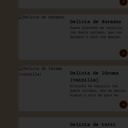
chocolate de la casa.
Delicia de durazno
Suave bizcocho de vainilla, 
con doble relleno, uno con 
durazno y otro con manjar, 
baño naked de crema 
chantilly y durazno.
Delicia de lúcuma
(vainilla)
Bizcocho de vainilla con 
doble relleno, uno de manjar 
blanco y otro de pure de 
lúcuma. Baño nicked de crema 
y lúcuma.
Delicia de tutti