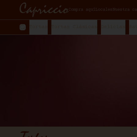
Compra aquí
Locales
Nuestra ca
Tortas
Tortas Clásicas
Delicias
Ba