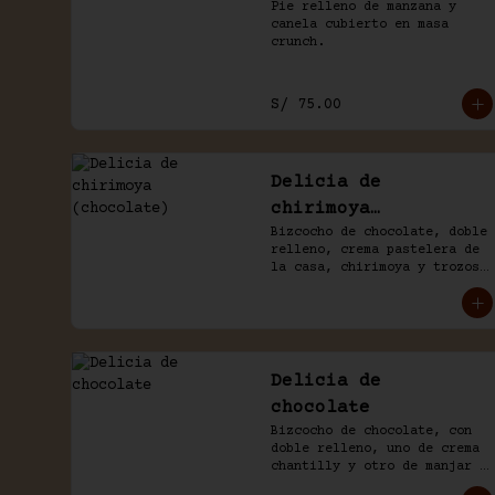
Pie relleno de manzana y 
canela cubierto en masa 
crunch.
S/ 75.00
Delicia de
chirimoya
(chocolate)
Bizcocho de chocolate, doble 
relleno, crema pastelera de 
la casa, chirimoya y trozos 
de merengue. Baño naked de 
chantilly y chocolate.
Delicia de
chocolate
Bizcocho de chocolate, con 
doble relleno, uno de crema 
chantilly y otro de manjar 
blanco, decorado con 