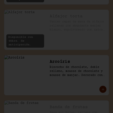
Alfajor torta
Varias capas de masa de alfajor 
rellenas con abundante manjar 
blanco, espolvoreado con azúcar 
impalpable.
Disponible con
48hrs. de
anticipación.
Arcoíris
Bizcocho de chocolate, doble 
relleno, mousse de chocolate y 
mousse de manjar. Decorado con 
golosinas infantiles.
Banda de frutas
Masa mil hojas, rellena con 