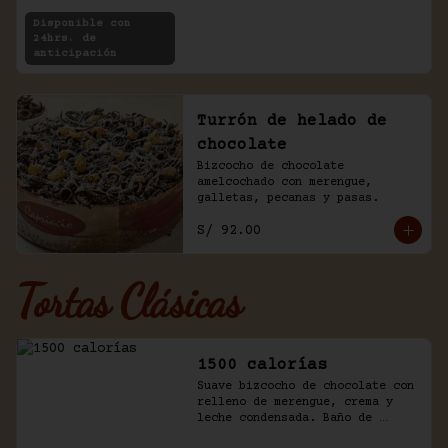
Disponible con
24hrs. de
anticipación
Turrón de helado de
chocolate
Bizcocho de chocolate 
amelcochado con merengue, 
galletas, pecanas y pasas.
S/ 92.00
Tortas Clásicas
1500 calorías
Suave bizcocho de chocolate con 
relleno de merengue, crema y 
leche condensada. Baño de 
chantilly y fudge de la casa.