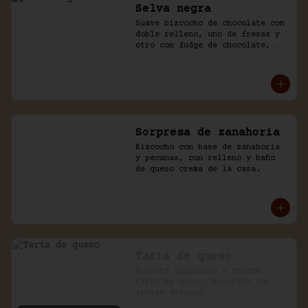
Selva negra
Suave bizcocho de chocolate con 
doble relleno, uno de fresas y 
otro con fudge de chocolate, 
cubierto con chocolate y naked 
de chantilly.
Sorpresa de zanahoria
Bizcocho con base de zanahoria 
y pecanas, con relleno y baño 
de queso crema de la casa.
Tarta de queso
Nuestra deliciosa y casera 
tarta de queso, decorado con 
frutas frescas.