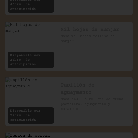
48hrs. de
anticipación.
Mil hojas de manjar
Masa mil hojas rellena de 
manjar.
Disponible con
24hrs. de
anticipación
Papillón de
aguaymanto
Masa soufflé rellena de crema 
pastelera, aguaymanto y 
caramelo.
Disponible con
24hrs. de
anticipación