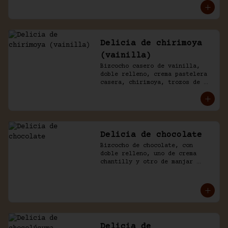
chantilly y chocolate.
Delicia de chirimoya
(vainilla)
Bizcocho casero de vainilla, 
doble relleno, crema pastelera 
casera, chirimoya, trozos de 
merengue. Baño naked de 
chantilly, decorado con manjar 
blanco.
Delicia de chocolate
Bizcocho de chocolate, con 
doble relleno, uno de crema 
chantilly y otro de manjar 
blanco, decorado con chocolate 
de la casa.
Delicia de