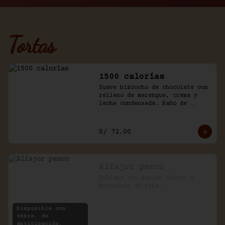
Tortas
1500 calorías
Suave bizcocho de chocolate con 
relleno de merengue, crema y 
leche condensada. Baño de 
chantilly y fudge de la casa.
S/ 72.00
Alfajor penco
Relleno con manjar blanco y 
mermelada de piña.
Disponible con
48hrs. de
anticipación.