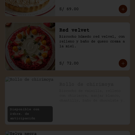
S/ 69.00
Red velvet
Bizcocho húmedo red velvel, con 
relleno y baño de queso crema a 
la miel.
S/ 72.00
Rollo de chirimoya
Biscocho de vainilla, relleno 
con chirimoya, manjar blanco, 
chantilly, baño de chocolate y 
pecanas.
Disponible con
24hrs. de
anticipación