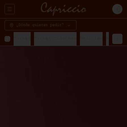
Abrir menu de navegación
Logi
¿Dónde quieres pedir?
Tortas
Tortas Clásicas
Delicias
Bavaroi