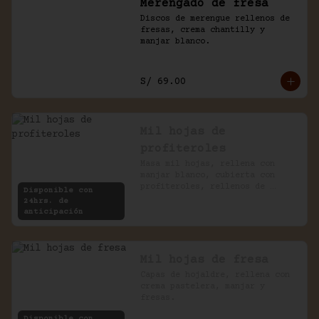
Merengado de fresa
Discos de merengue rellenos de 
fresas, crema chantilly y 
manjar blanco.
S/ 69.00
Mil hojas de
profiteroles
Masa mil hojas, rellena con 
manjar blanco, cubierta con 
profiteroles, rellenos de 
Disponible con
pastelera, bañados en chocolate
24hrs. de
anticipación
Mil hojas de fresa
Capas de hojaldre, rellena con 
crema pastelera, manjar y 
fresas.
Disponible con