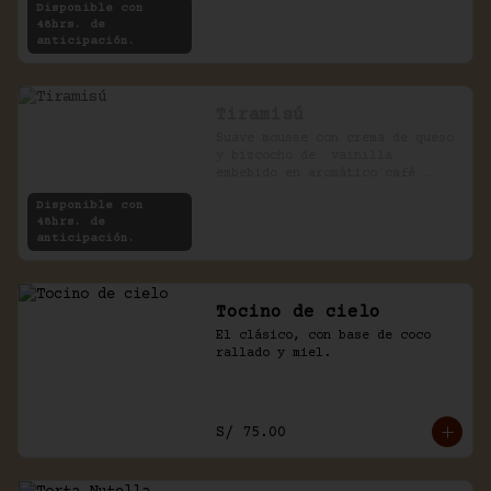
Disponible con
48hrs. de
anticipación.
Tiramisú
Suave mousse con crema de queso 
y bizcocho de  vainilla 
embebido en aromático café 
expreso.
Disponible con
48hrs. de
anticipación.
Tocino de cielo
El clásico, con base de coco 
rallado y miel.
S/ 75.00