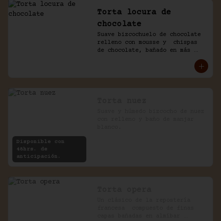
Torta locura de
chocolate
Suave bizcochuelo de chocolate 
relleno con mousse y  chispas 
de chocolate, bañado en más 
chocolate.
Torta nuez
Suave y húmedo bizcocho de nuez 
con relleno y baño de manjar 
blanco.
Disponible con
48hrs. de
anticipación.
Torta opera
Un clásico de la repostería 
francesa  compuesto de finas 
capas bañadas en almíbar 