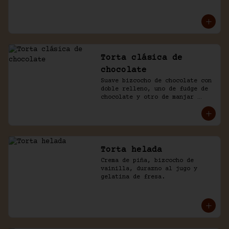
mousse de manjar y de 
chocolate. Baño naked de 
chantilly.
Torta clásica de
chocolate
Suave bizcocho de chocolate con 
doble relleno, uno de fudge de 
chocolate y otro de manjar 
blanco. Cubierto en más fudge y 
viruta de chocolate.
Torta helada
Crema de piña, bizcocho de 
vainilla, durazno al jugo y 
gelatina de fresa.